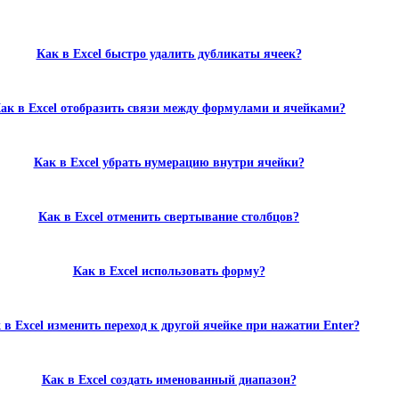
Как в Excel быстро удалить дубликаты ячеек?
ак в Excel отобразить связи между формулами и ячейками?
Как в Excel убрать нумерацию внутри ячейки?
Как в Excel отменить свертывание столбцов?
Как в Excel использовать форму?
 в Excel изменить переход к другой ячейке при нажатии Enter?
Как в Excel создать именованный диапазон?