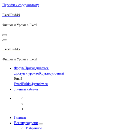
Перейти к содержимому
ExcelFishki
Фишки и Уроки в Excel
ExcelFishki
Фишки и Уроки в Excel
Форум
Присоединиться
Доступ к урокам
Круглосуточный
Email
ExcelFishki@yandex.ru
Личный кабинет
Главная
Все видеоуроки
Избранное