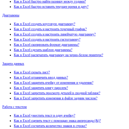
Как в Excel быстро найти разницу между годами?
Как в Excel быстро вставить текущее время и дату?
Диаграммы
Как в Excel создать круговую диаграмму?
Как в Excel создать и настроить точечный график?
Как в Excel создать и настроить линейчатую диаграмму?
Как в Excel создать и настроить гистограмму?
Как в Excel скопировать формат диаграммы?
Как в Excel сделать шаблон диаграммы?
Как в Excel распечатать диаграмму на черно-белом принтере?
Защита данных
Как в Excel скрыть лист?
Как в Excel ограничить ввод данных?
Как в Excel защитить ячейку от изменения и удаления?
Как в Excel защитить книгу паролем?
Как в Excel запретить просмотр деталей в сводной таблице?
Как в Excel запретить изменения в файле задним числом?
Работа с текстом
Как в Excel уместить текст в одну ячейку?
Как в Excel сцепить текст с помощью знака амперсанда (&)?
Как в Excel сосчитать количество знаков в строке?