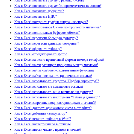
Как в Excel посчитать сумму с разных листов?
Как в Excel посчитать сумму без промежуточных итогов?
Как в Excel посчитать проценты?
Как в Excel посчитать НДС?
Как в Excel построить график синуса и косинуса?
Как в Excel пользоваться Окном контрольного значения?
Как в Excel пользоваться буфером обмена?
Как в Excel перенести большую формулу?
Как в Excel перевести единицы измерения?
Как в Excel оформить таблицу?
Как в Excel отредактировать фото?
Как в Excel написать правильный формат номера телефона?
Как в Excel найти разницу в процентах между числами?
Как в Excel найти крайние использованные функции?
Как в Excel найти и исправить циклические ссылки?
Как в Excel использовать средства “Подбор параметра”?
Как в Excel использовать смешанные ссылки?
Как в Excel использовать окно вычисления формул?
Как в Excel использовать инструмент “Таблица данных”?
Как в Excel запретить ввод повторяющихся значений?
Как в Excel доказать одинаковые числа в столбцах?
Как в Excel добавить калькулятор?
Как в Excel вставить таблицу в Word?
Как в Excel возвести число в степень?
Как в Excel ввести число с нулями в начале?