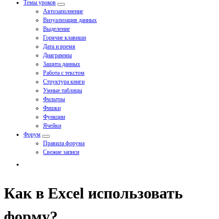
Темы уроков
Автозаполнение
Визуализация данных
Выделение
Горячие клавиши
Дата и время
Диаграммы
Защита данных
Работа с текстом
Структура книги
Умные таблицы
Фильтры
Фишки
Функции
Ячейки
Форум
Правила форума
Свежие записи
Как в Excel использовать
форму?