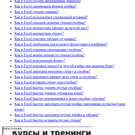
Как в Excel создать именованный диапазон?
Как в Excel скопировать формат ячейки?
Как в Excel сделать границы?
Как в Excel пользоваться специальной вставкой?
Как в Excel показать скрытые строки/столбцы?
Как в Excel переместить таблицу на другой лист?
Как в Excel переместить строку?
Как в Excel очистить таблицу от данных?
Как в Excel отобразить связи между формулами и ячейками?
Как в Excel отменить свертывание столбцов?
Как в Excel можно перенести строки/столбцы?
Как в Excel использовать форму?
Как в Excel изменить переход к другой ячейке при нажатии Enter?
Как в Excel закрепить верхнюю строку в столбце?
Как в Excel выровнять ширину всех строк и столбцов?
Как в Excel вставить строку или столбец?
Как в Excel быстро удалить пустые столбцы?
Как в Excel быстро удалить дубликаты ячеек?
Как в Excel быстро перемещаться в конец столбца, строчки?
Как в Excel быстро заполнить пустые ячейки значениями из предыдущих
ячеек?
Как в Excel быстро заполнить пустые ячейки в таблице?
Как в Excel быстро вставить пустые строки?