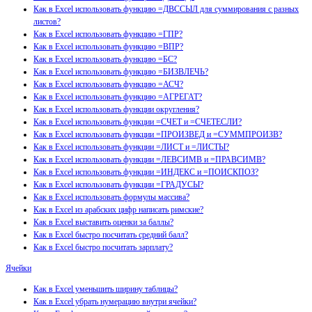
Как в Excel использовать функцию =ДВССЫЛ для суммирования с разных
листов?
Как в Excel использовать функцию =ГПР?
Как в Excel использовать функцию =ВПР?
Как в Excel использовать функцию =БС?
Как в Excel использовать функцию =БИЗВЛЕЧЬ?
Как в Excel использовать функцию =АСЧ?
Как в Excel использовать функцию =АГРЕГАТ?
Как в Excel использовать функции округления?
Как в Excel использовать функции =СЧЕТ и =СЧЕТЕСЛИ?
Как в Excel использовать функции =ПРОИЗВЕД и =СУММПРОИЗВ?
Как в Excel использовать функции =ЛИСТ и =ЛИСТЫ?
Как в Excel использовать функции =ЛЕВСИМВ и =ПРАВСИМВ?
Как в Excel использовать функции =ИНДЕКС и =ПОИСКПОЗ?
Как в Excel использовать функции =ГРАДУСЫ?
Как в Excel использовать формулы массива?
Как в Excel из арабских цифр написать римские?
Как в Excel выставить оценки за баллы?
Как в Excel быстро посчитать средний балл?
Как в Excel быстро посчитать зарплату?
Ячейки
Как в Excel уменьшить ширину таблицы?
Как в Excel убрать нумерацию внутри ячейки?