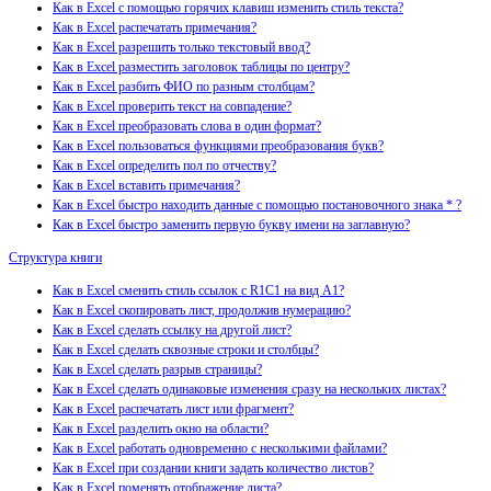
Как в Excel с помощью горячих клавиш изменить стиль текста?
Как в Excel распечатать примечания?
Как в Excel разрешить только текстовый ввод?
Как в Excel разместить заголовок таблицы по центру?
Как в Excel разбить ФИО по разным столбцам?
Как в Excel проверить текст на совпадение?
Как в Excel преобразовать слова в один формат?
Как в Excel пользоваться функциями преобразования букв?
Как в Excel определить пол по отчеству?
Как в Excel вставить примечания?
Как в Excel быстро находить данные с помощью постановочного знака * ?
Как в Excel быстро заменить первую букву имени на заглавную?
Структура книги
Как в Excel сменить стиль ссылок с R1C1 на вид A1?
Как в Excel скопировать лист, продолжив нумерацию?
Как в Excel сделать ссылку на другой лист?
Как в Excel сделать сквозные строки и столбцы?
Как в Excel сделать разрыв страницы?
Как в Excel сделать одинаковые изменения сразу на нескольких листах?
Как в Excel распечатать лист или фрагмент?
Как в Excel разделить окно на области?
Как в Excel работать одновременно с несколькими файлами?
Как в Excel при создании книги задать количество листов?
Как в Excel поменять отображение листа?