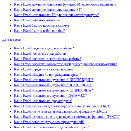
Как в Excel можно использовать функцию Мгновенного заполнения?
Как в Excel можно использовать клавишу F4?
Как в Excel использовать F9 для оценки частей формулы?
Как в Excel добавить символы?
Как в Excel быстро посчитать сумму?
Как в Excel быстро найти ошибки?
Дата и время
Как в Excel разделить дату по столбцам?
Как в Excel посчитать стаж работы?
Как в Excel посчитать льготный стаж работы?
Как в Excel посчитать количество дней до следующего дня рождения?
Как в Excel определить квартал по дате?
Как в Excel объединить или разделить время?
Как в Excel использовать функцию =ЧИСТРАБДНИ?
Как в Excel использовать функцию =НОМНЕДЕЛИ?
Как в Excel использовать функцию =КОНМЕСЯЦА?
Как в Excel использовать функцию =ДАТАМЕС?
Как в Excel использовать формат даты?
Как в Excel извлечь из даты месяц с помощью функции =ТЕКСТ?
Как в Excel извлечь из даты год с помощью функции =ТЕКСТ?
Как в Excel из даты извлечь день недели с помощью функции =ТЕКСТ?
Как в Excel вставить дату с помощью функций?
Как в Excel быстро проставить даты рабочих дней?