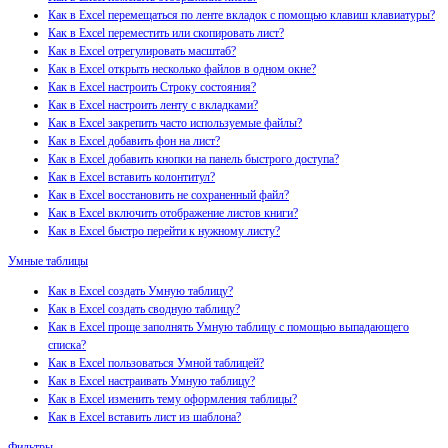
Как в Excel перемещаться по ленте вкладок с помощью клавиш клавиатуры?
Как в Excel переместить или скопировать лист?
Как в Excel отрегулировать масштаб?
Как в Excel открыть несколько файлов в одном окне?
Как в Excel настроить Строку состояния?
Как в Excel настроить ленту с вкладками?
Как в Excel закрепить часто используемые файлы?
Как в Excel добавить фон на лист?
Как в Excel добавить кнопки на панель быстрого доступа?
Как в Excel вставить колонтитул?
Как в Excel восстановить не сохраненный файл?
Как в Excel включить отображение листов книги?
Как в Excel быстро перейти к нужному листу?
Умные таблицы
Как в Excel создать Умную таблицу?
Как в Excel создать сводную таблицу?
Как в Excel проще заполнять Умную таблицу с помощью выпадающего
списка?
Как в Excel пользоваться Умной таблицей?
Как в Excel настраивать Умную таблицу?
Как в Excel изменить тему оформления таблицы?
Как в Excel вставить лист из шаблона?
Фильтры