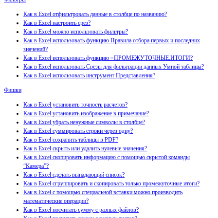
Как в Excel отфильтровать данные в столбце по названию?
Как в Excel настроить срез?
Как в Excel можно использовать фильтры?
Как в Excel использовать функцию Правила отбора первых и последних
значений?
Как в Excel использовать функцию =ПРОМЕЖУТОЧНЫЕ.ИТОГИ?
Как в Excel использовать Срезы для фильтрации данных Умной таблицы?
Как в Excel использовать инструмент Представления?
Фишки
Как в Excel установить точность расчетов?
Как в Excel установить изображение в примечание?
Как в Excel убрать ненужные символы в столбце?
Как в Excel суммировать строки через одну?
Как в Excel сохранить таблицы в PDF?
Как в Excel скрыть или удалить нулевые значения?
Как в Excel скопировать информацию с помощью скрытой команды
“Камера”?
Как в Excel сделать выпадающий список?
Как в Excel сгруппировать и скопировать только промежуточные итоги?
Как в Excel с помощью специальной вставки можно производить
математические операции?
Как в Excel посчитать сумму с разных файлов?