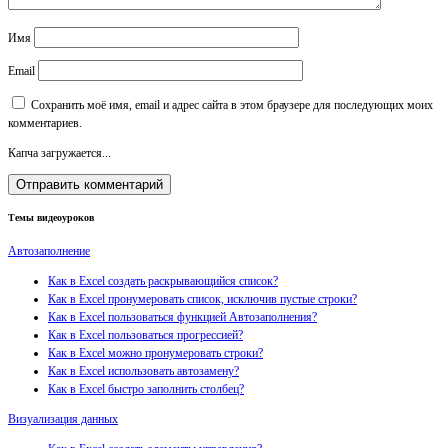
Имя
Email
Сохранить моё имя, email и адрес сайта в этом браузере для последующих моих
комментариев.
Капча загружается...
Темы видеоуроков
Автозаполнение
Как в Excel создать раскрывающийся список?
Как в Excel пронумеровать список, исключив пустые строки?
Как в Excel пользоваться функцией Автозаполнения?
Как в Excel пользоваться прогрессией?
Как в Excel можно пронумеровать строки?
Как в Excel использовать автозамену?
Как в Excel быстро заполнить столбец?
Визуализация данных