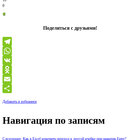
16
0
Спасиб
Поделиться с друзьями!
Telegram
WhatsApp
VK
Odnoklassniki
Email
Отправить
Добавить в избранное
Навигация по записям
Следующее: Как в Excel изменить переход к другой ячейке при нажатии Enter?