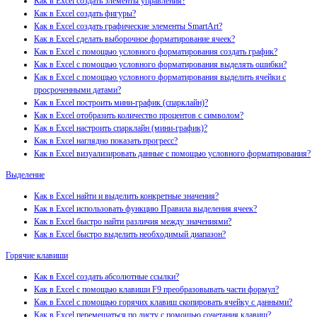
Как в Excel создать элементы управления?
Как в Excel создать фигуры?
Как в Excel создать графические элементы SmartArt?
Как в Excel сделать выборочное форматирование ячеек?
Как в Excel с помощью условного форматирования создать график?
Как в Excel с помощью условного форматирования выделять ошибки?
Как в Excel с помощью условного форматирования выделить ячейки с
просроченными датами?
Как в Excel построить мини-график (спарклайн)?
Как в Excel отобразить количество процентов с символом?
Как в Excel настроить спарклайн (мини-график)?
Как в Excel наглядно показать прогресс?
Как в Excel визуализировать данные с помощью условного форматирования?
Выделение
Как в Excel найти и выделить конкретные значения?
Как в Excel использовать функцию Правила выделения ячеек?
Как в Excel быстро найти различия между значениями?
Как в Excel быстро выделить необходимый диапазон?
Горячие клавиши
Как в Excel создать абсолютные ссылки?
Как в Excel с помощью клавиши F9 преобразовывать части формул?
Как в Excel с помощью горячих клавиш скопировать ячейку с данными?
Как в Excel перемещаться по листу с помощью сочетания клавиш?