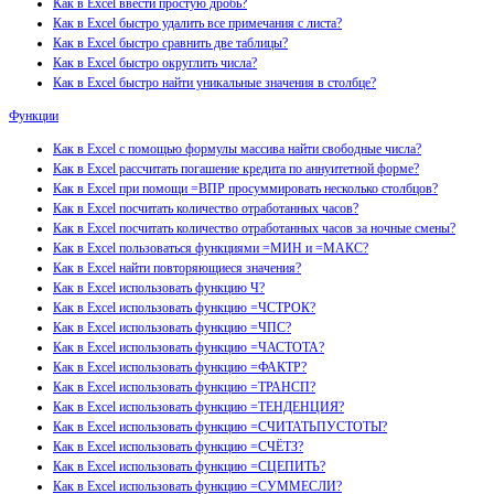
Как в Excel ввести простую дробь?
Как в Excel быстро удалить все примечания с листа?
Как в Excel быстро сравнить две таблицы?
Как в Excel быстро округлить числа?
Как в Excel быстро найти уникальные значения в столбце?
Функции
Как в Excel с помощью формулы массива найти свободные числа?
Как в Excel рассчитать погашение кредита по аннуитетной форме?
Как в Excel при помощи =ВПР просуммировать несколько столбцов?
Как в Excel посчитать количество отработанных часов?
Как в Excel посчитать количество отработанных часов за ночные смены?
Как в Excel пользоваться функциями =МИН и =МАКС?
Как в Excel найти повторяющиеся значения?
Как в Excel использовать функцию Ч?
Как в Excel использовать функцию =ЧСТРОК?
Как в Excel использовать функцию =ЧПС?
Как в Excel использовать функцию =ЧАСТОТА?
Как в Excel использовать функцию =ФАКТР?
Как в Excel использовать функцию =ТРАНСП?
Как в Excel использовать функцию =ТЕНДЕНЦИЯ?
Как в Excel использовать функцию =СЧИТАТЬПУСТОТЫ?
Как в Excel использовать функцию =СЧЁТЗ?
Как в Excel использовать функцию =СЦЕПИТЬ?
Как в Excel использовать функцию =СУММЕСЛИ?