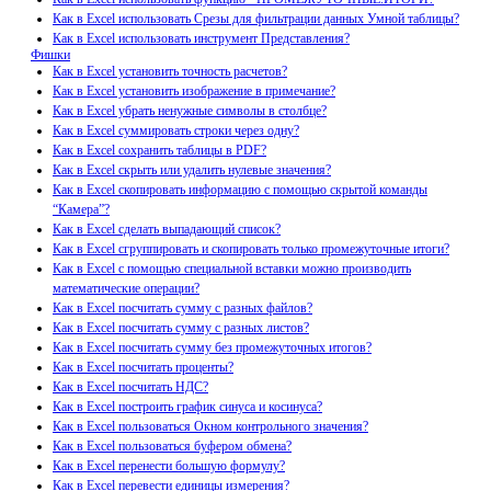
Как в Excel использовать Срезы для фильтрации данных Умной таблицы?
Как в Excel использовать инструмент Представления?
Фишки
Как в Excel установить точность расчетов?
Как в Excel установить изображение в примечание?
Как в Excel убрать ненужные символы в столбце?
Как в Excel суммировать строки через одну?
Как в Excel сохранить таблицы в PDF?
Как в Excel скрыть или удалить нулевые значения?
Как в Excel скопировать информацию с помощью скрытой команды
“Камера”?
Как в Excel сделать выпадающий список?
Как в Excel сгруппировать и скопировать только промежуточные итоги?
Как в Excel с помощью специальной вставки можно производить
математические операции?
Как в Excel посчитать сумму с разных файлов?
Как в Excel посчитать сумму с разных листов?
Как в Excel посчитать сумму без промежуточных итогов?
Как в Excel посчитать проценты?
Как в Excel посчитать НДС?
Как в Excel построить график синуса и косинуса?
Как в Excel пользоваться Окном контрольного значения?
Как в Excel пользоваться буфером обмена?
Как в Excel перенести большую формулу?
Как в Excel перевести единицы измерения?