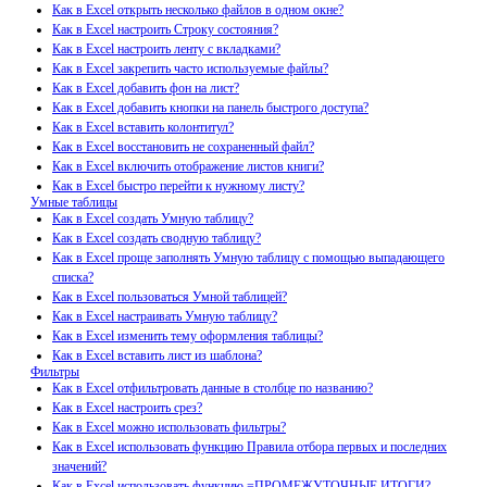
Как в Excel открыть несколько файлов в одном окне?
Как в Excel настроить Строку состояния?
Как в Excel настроить ленту с вкладками?
Как в Excel закрепить часто используемые файлы?
Как в Excel добавить фон на лист?
Как в Excel добавить кнопки на панель быстрого доступа?
Как в Excel вставить колонтитул?
Как в Excel восстановить не сохраненный файл?
Как в Excel включить отображение листов книги?
Как в Excel быстро перейти к нужному листу?
Умные таблицы
Как в Excel создать Умную таблицу?
Как в Excel создать сводную таблицу?
Как в Excel проще заполнять Умную таблицу с помощью выпадающего
списка?
Как в Excel пользоваться Умной таблицей?
Как в Excel настраивать Умную таблицу?
Как в Excel изменить тему оформления таблицы?
Как в Excel вставить лист из шаблона?
Фильтры
Как в Excel отфильтровать данные в столбце по названию?
Как в Excel настроить срез?
Как в Excel можно использовать фильтры?
Как в Excel использовать функцию Правила отбора первых и последних
значений?
Как в Excel использовать функцию =ПРОМЕЖУТОЧНЫЕ.ИТОГИ?