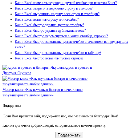
Как в Excel изменить переход к другой ячейке при нажатии Enter?
Как в Excel закрепить верхнюю строку в столбце?
Как в Excel выровнять ширину всех строк и столбцов?
Как в Excel вставить строку или столбец?
Как в Excel быстро удалить пустые столбцы?
Как в Excel быстро удалить дубликаты ячеек?
Как в Excel быстро перемещаться в конец столбца, строчки?
Как в Excel быстро заполнить пустые ячейки значениями из предыдущих
ячеек?
Как в Excel быстро заполнить пустые ячейки в таблице?
Как в Excel быстро вставить пустые строки?
Курсы и тренинги
Дмитрия Якушева
Мастер-класс «Как научиться быстро и качественно
визуализировать любые данные»
Поддержка
Если Вам нравится сайт, поддержите нас, мы развиваемся благодаря Вам!
Кнопка для очень добрых людей, которые желают помочь проекту.
Поддержать