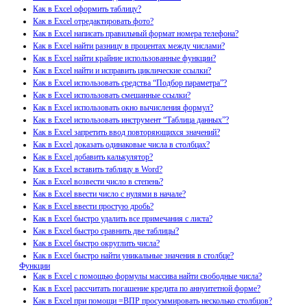
Как в Excel оформить таблицу?
Как в Excel отредактировать фото?
Как в Excel написать правильный формат номера телефона?
Как в Excel найти разницу в процентах между числами?
Как в Excel найти крайние использованные функции?
Как в Excel найти и исправить циклические ссылки?
Как в Excel использовать средства “Подбор параметра”?
Как в Excel использовать смешанные ссылки?
Как в Excel использовать окно вычисления формул?
Как в Excel использовать инструмент “Таблица данных”?
Как в Excel запретить ввод повторяющихся значений?
Как в Excel доказать одинаковые числа в столбцах?
Как в Excel добавить калькулятор?
Как в Excel вставить таблицу в Word?
Как в Excel возвести число в степень?
Как в Excel ввести число с нулями в начале?
Как в Excel ввести простую дробь?
Как в Excel быстро удалить все примечания с листа?
Как в Excel быстро сравнить две таблицы?
Как в Excel быстро округлить числа?
Как в Excel быстро найти уникальные значения в столбце?
Функции
Как в Excel с помощью формулы массива найти свободные числа?
Как в Excel рассчитать погашение кредита по аннуитетной форме?
Как в Excel при помощи =ВПР просуммировать несколько столбцов?