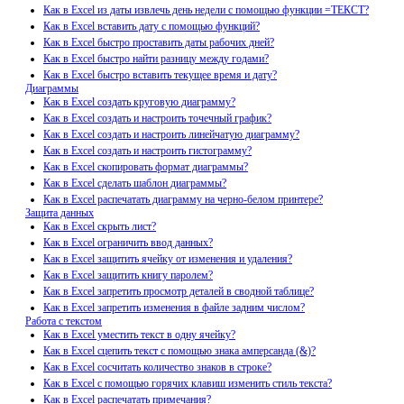
Как в Excel из даты извлечь день недели с помощью функции =ТЕКСТ?
Как в Excel вставить дату с помощью функций?
Как в Excel быстро проставить даты рабочих дней?
Как в Excel быстро найти разницу между годами?
Как в Excel быстро вставить текущее время и дату?
Диаграммы
Как в Excel создать круговую диаграмму?
Как в Excel создать и настроить точечный график?
Как в Excel создать и настроить линейчатую диаграмму?
Как в Excel создать и настроить гистограмму?
Как в Excel скопировать формат диаграммы?
Как в Excel сделать шаблон диаграммы?
Как в Excel распечатать диаграмму на черно-белом принтере?
Защита данных
Как в Excel скрыть лист?
Как в Excel ограничить ввод данных?
Как в Excel защитить ячейку от изменения и удаления?
Как в Excel защитить книгу паролем?
Как в Excel запретить просмотр деталей в сводной таблице?
Как в Excel запретить изменения в файле задним числом?
Работа с текстом
Как в Excel уместить текст в одну ячейку?
Как в Excel сцепить текст с помощью знака амперсанда (&)?
Как в Excel сосчитать количество знаков в строке?
Как в Excel с помощью горячих клавиш изменить стиль текста?
Как в Excel распечатать примечания?