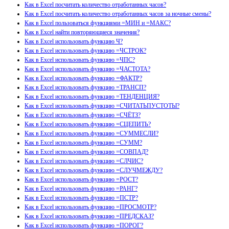
Как в Excel посчитать количество отработанных часов?
Как в Excel посчитать количество отработанных часов за ночные смены?
Как в Excel пользоваться функциями =МИН и =МАКС?
Как в Excel найти повторяющиеся значения?
Как в Excel использовать функцию Ч?
Как в Excel использовать функцию =ЧСТРОК?
Как в Excel использовать функцию =ЧПС?
Как в Excel использовать функцию =ЧАСТОТА?
Как в Excel использовать функцию =ФАКТР?
Как в Excel использовать функцию =ТРАНСП?
Как в Excel использовать функцию =ТЕНДЕНЦИЯ?
Как в Excel использовать функцию =СЧИТАТЬПУСТОТЫ?
Как в Excel использовать функцию =СЧЁТЗ?
Как в Excel использовать функцию =СЦЕПИТЬ?
Как в Excel использовать функцию =СУММЕСЛИ?
Как в Excel использовать функцию =СУММ?
Как в Excel использовать функцию =СОВПАД?
Как в Excel использовать функцию =СЛЧИС?
Как в Excel использовать функцию =СЛУЧМЕЖДУ?
Как в Excel использовать функцию =РОСТ?
Как в Excel использовать функцию =РАНГ?
Как в Excel использовать функцию =ПСТР?
Как в Excel использовать функцию =ПРОСМОТР?
Как в Excel использовать функцию =ПРЕДСКАЗ?
Как в Excel использовать функцию =ПОРОГ?