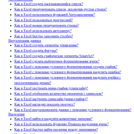
Как в Excel создать раскрывающийся список?
Как в Excel пронумеровать список, исключив пустые строки?
Как в Excel пользоваться функцией Автозаполнения?
Как в Excel пользоваться прогрессией?
Как в Excel можно пронумеровать строки?
Как в Excel использовать автозамену?
Как в Excel быстро заполнить столбец?
Визуализация данных
Как в Excel создать элементы управления?
Как в Excel создать фигуры?
Как в Excel создать графические элементы SmartArt?
Как в Excel сделать выборочное форматирование ячеек?
Как в Excel с помощью условного форматирования создать график?
Как в Excel с помощью условного форматирования выделять ошибки?
Как в Excel с помощью условного форматирования выделить ячейки с
просроченными датами?
Как в Excel построить мини-график (спарклайн)?
Как в Excel отобразить количество процентов с символом?
Как в Excel настроить спарклайн (мини-график)?
Как в Excel наглядно показать прогресс?
Как в Excel визуализировать данные с помощью условного форматирования?
Выделение
Как в Excel найти и выделить конкретные значения?
Как в Excel использовать функцию Правила выделения ячеек?
Как в Excel быстро найти различия между значениями?