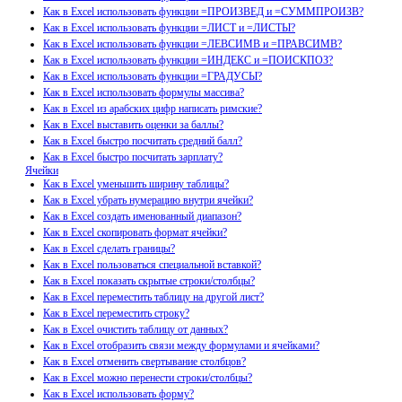
Как в Excel использовать функции =ПРОИЗВЕД и =СУММПРОИЗВ?
Как в Excel использовать функции =ЛИСТ и =ЛИСТЫ?
Как в Excel использовать функции =ЛЕВСИМВ и =ПРАВСИМВ?
Как в Excel использовать функции =ИНДЕКС и =ПОИСКПОЗ?
Как в Excel использовать функции =ГРАДУСЫ?
Как в Excel использовать формулы массива?
Как в Excel из арабских цифр написать римские?
Как в Excel выставить оценки за баллы?
Как в Excel быстро посчитать средний балл?
Как в Excel быстро посчитать зарплату?
Ячейки
Как в Excel уменьшить ширину таблицы?
Как в Excel убрать нумерацию внутри ячейки?
Как в Excel создать именованный диапазон?
Как в Excel скопировать формат ячейки?
Как в Excel сделать границы?
Как в Excel пользоваться специальной вставкой?
Как в Excel показать скрытые строки/столбцы?
Как в Excel переместить таблицу на другой лист?
Как в Excel переместить строку?
Как в Excel очистить таблицу от данных?
Как в Excel отобразить связи между формулами и ячейками?
Как в Excel отменить свертывание столбцов?
Как в Excel можно перенести строки/столбцы?
Как в Excel использовать форму?