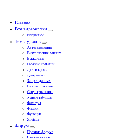
Главная
Все видеоуроки
Избранное
Темы уроков
Автозаполнение
Визуализация данных
Выделение
Горячие клавиши
Дата и время
Диаграммы
Защита данных
Работа с текстом
Структура книги
Умные таблицы
Фильтры
Фишки
Функции
Ячейки
Форум
Правила форума
Свежие записи