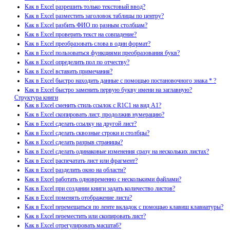
Как в Excel разрешить только текстовый ввод?
Как в Excel разместить заголовок таблицы по центру?
Как в Excel разбить ФИО по разным столбцам?
Как в Excel проверить текст на совпадение?
Как в Excel преобразовать слова в один формат?
Как в Excel пользоваться функциями преобразования букв?
Как в Excel определить пол по отчеству?
Как в Excel вставить примечания?
Как в Excel быстро находить данные с помощью постановочного знака * ?
Как в Excel быстро заменить первую букву имени на заглавную?
Структура книги
Как в Excel сменить стиль ссылок с R1C1 на вид A1?
Как в Excel скопировать лист, продолжив нумерацию?
Как в Excel сделать ссылку на другой лист?
Как в Excel сделать сквозные строки и столбцы?
Как в Excel сделать разрыв страницы?
Как в Excel сделать одинаковые изменения сразу на нескольких листах?
Как в Excel распечатать лист или фрагмент?
Как в Excel разделить окно на области?
Как в Excel работать одновременно с несколькими файлами?
Как в Excel при создании книги задать количество листов?
Как в Excel поменять отображение листа?
Как в Excel перемещаться по ленте вкладок с помощью клавиш клавиатуры?
Как в Excel переместить или скопировать лист?
Как в Excel отрегулировать масштаб?