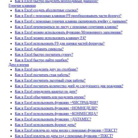
Как в Excel быстро выделить необходимый диапазон?
Горячие клавиши
Как в Excel создать абсолютные ссылки?
Как в Excel с помощью клавиши F9 преобразовывать части формул?
Как в Excel с помощью горячих клавиш скопировать ячейку с данными?
Как в Excel перемещаться по листу с помощью сочетания клавиш?
Как в Excel можно использовать функцию Мгновенного заполнения?
Как в Excel можно использовать клавишу F4?
Как в Excel использовать F9 для оценки частей формулы?
Как в Excel добавить символы?
Как в Excel быстро посчитать сумму?
Как в Excel быстро найти ошибки?
Дата и время
Как в Excel разделить дату по столбцам?
Как в Excel посчитать стаж работы?
Как в Excel посчитать льготный стаж работы?
Как в Excel посчитать количество дней до следующего дня рождения?
Как в Excel определить квартал по дате?
Как в Excel объединить или разделить время?
Как в Excel использовать функцию =ЧИСТРАБДНИ?
Как в Excel использовать функцию =НОМНЕДЕЛИ?
Как в Excel использовать функцию =КОНМЕСЯЦА?
Как в Excel использовать функцию =ДАТАМЕС?
Как в Excel использовать формат даты?
Как в Excel извлечь из даты месяц с помощью функции =ТЕКСТ?
Как в Excel извлечь из даты год с помощью функции =ТЕКСТ?