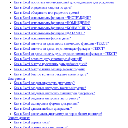
Как в Excel посчитать количество дней до следующего дня рождения?
Как в Excel определить квартал по дате?
Как в Excel объединить или разделить время?
Как в Excel использовать функцию =ЧИСТРАБДНИ?
Как в Excel использовать функцию =НОМНЕДЕЛИ?
Как в Excel использовать функцию =КОНМЕСЯЦА?
Как в Excel использовать функцию =ДАТАМЕС?
Как в Excel использовать формат даты?
Как в Excel извлечь из даты месяц с помощью функции =ТЕКСТ?
Как в Excel извлечь из даты год с помощью функции =ТЕКСТ?
Как в Excel из даты извлечь день недели с помощью функции =ТЕКСТ?
Как в Excel вставить дату с помощью функций?
Как в Excel быстро проставить даты рабочих дней?
Как в Excel быстро найти разницу между годами?
Как в Excel быстро вставить текущее время и дату?
Диаграммы
Как в Excel создать круговую диаграмму?
Как в Excel создать и настроить точечный график?
Как в Excel создать и настроить линейчатую диаграмму?
Как в Excel создать и настроить гистограмму?
Как в Excel скопировать формат диаграммы?
Как в Excel сделать шаблон диаграммы?
Как в Excel распечатать диаграмму на черно-белом принтере?
Защита данных
Как в Excel скрыть лист?
Как в Excel ограничить ввод данных?