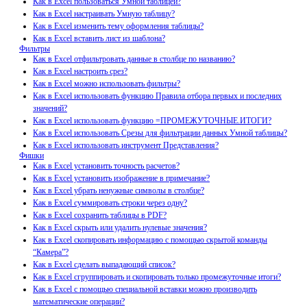
Как в Excel пользоваться Умной таблицей?
Как в Excel настраивать Умную таблицу?
Как в Excel изменить тему оформления таблицы?
Как в Excel вставить лист из шаблона?
Фильтры
Как в Excel отфильтровать данные в столбце по названию?
Как в Excel настроить срез?
Как в Excel можно использовать фильтры?
Как в Excel использовать функцию Правила отбора первых и последних
значений?
Как в Excel использовать функцию =ПРОМЕЖУТОЧНЫЕ.ИТОГИ?
Как в Excel использовать Срезы для фильтрации данных Умной таблицы?
Как в Excel использовать инструмент Представления?
Фишки
Как в Excel установить точность расчетов?
Как в Excel установить изображение в примечание?
Как в Excel убрать ненужные символы в столбце?
Как в Excel суммировать строки через одну?
Как в Excel сохранить таблицы в PDF?
Как в Excel скрыть или удалить нулевые значения?
Как в Excel скопировать информацию с помощью скрытой команды
“Камера”?
Как в Excel сделать выпадающий список?
Как в Excel сгруппировать и скопировать только промежуточные итоги?
Как в Excel с помощью специальной вставки можно производить
математические операции?