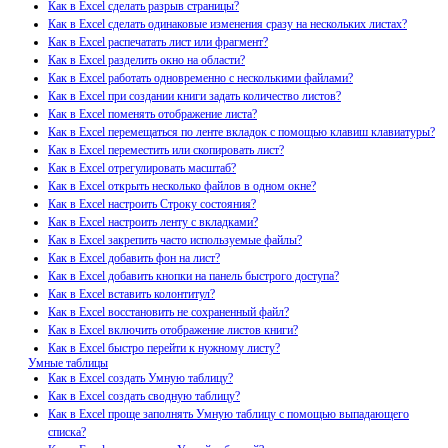
Как в Excel сделать разрыв страницы?
Как в Excel сделать одинаковые изменения сразу на нескольких листах?
Как в Excel распечатать лист или фрагмент?
Как в Excel разделить окно на области?
Как в Excel работать одновременно с несколькими файлами?
Как в Excel при создании книги задать количество листов?
Как в Excel поменять отображение листа?
Как в Excel перемещаться по ленте вкладок с помощью клавиш клавиатуры?
Как в Excel переместить или скопировать лист?
Как в Excel отрегулировать масштаб?
Как в Excel открыть несколько файлов в одном окне?
Как в Excel настроить Строку состояния?
Как в Excel настроить ленту с вкладками?
Как в Excel закрепить часто используемые файлы?
Как в Excel добавить фон на лист?
Как в Excel добавить кнопки на панель быстрого доступа?
Как в Excel вставить колонтитул?
Как в Excel восстановить не сохраненный файл?
Как в Excel включить отображение листов книги?
Как в Excel быстро перейти к нужному листу?
Умные таблицы
Как в Excel создать Умную таблицу?
Как в Excel создать сводную таблицу?
Как в Excel проще заполнять Умную таблицу с помощью выпадающего
списка?