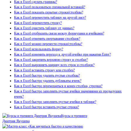
Как в Excel сделать границы?
Как в Excel пользоваться специальной вставкой?
Как в Excel показать скрытые строки/столбцы?
Как в Excel переместить таблицу на другой лист?
Как в Excel переместить строку?
Как в Excel очистить таблицу от данных?
Как в Excel отобразить связи между формулами и ячейками?
Как в Excel отменить свертывание столбцов?
Как в Excel можно перенести строки/столбцы?
Как в Excel использовать форму?
Как в Excel изменить переход к другой ячейке при нажатии Enter?
Как в Excel закрепить верхнюю строку в столбце?
Как в Excel выровнять ширину всех строк и столбцов?
Как в Excel вставить строку или столбец?
Как в Excel быстро удалить пустые столбцы?
Как в Excel быстро удалить дубликаты ячеек?
Как в Excel быстро перемещаться в конец столбца, строчки?
Как в Excel быстро заполнить пустые ячейки значениями из предыдущих
ячеек?
Как в Excel быстро заполнить пустые ячейки в таблице?
Как в Excel быстро вставить пустые строки?
Курсы и тренинги
Дмитрия Якушева