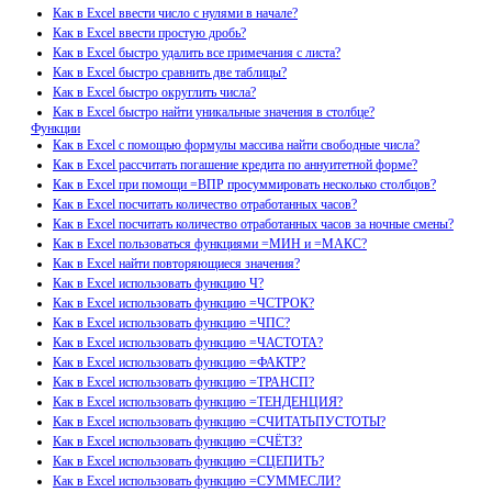
Как в Excel ввести число с нулями в начале?
Как в Excel ввести простую дробь?
Как в Excel быстро удалить все примечания с листа?
Как в Excel быстро сравнить две таблицы?
Как в Excel быстро округлить числа?
Как в Excel быстро найти уникальные значения в столбце?
Функции
Как в Excel с помощью формулы массива найти свободные числа?
Как в Excel рассчитать погашение кредита по аннуитетной форме?
Как в Excel при помощи =ВПР просуммировать несколько столбцов?
Как в Excel посчитать количество отработанных часов?
Как в Excel посчитать количество отработанных часов за ночные смены?
Как в Excel пользоваться функциями =МИН и =МАКС?
Как в Excel найти повторяющиеся значения?
Как в Excel использовать функцию Ч?
Как в Excel использовать функцию =ЧСТРОК?
Как в Excel использовать функцию =ЧПС?
Как в Excel использовать функцию =ЧАСТОТА?
Как в Excel использовать функцию =ФАКТР?
Как в Excel использовать функцию =ТРАНСП?
Как в Excel использовать функцию =ТЕНДЕНЦИЯ?
Как в Excel использовать функцию =СЧИТАТЬПУСТОТЫ?
Как в Excel использовать функцию =СЧЁТЗ?
Как в Excel использовать функцию =СЦЕПИТЬ?
Как в Excel использовать функцию =СУММЕСЛИ?