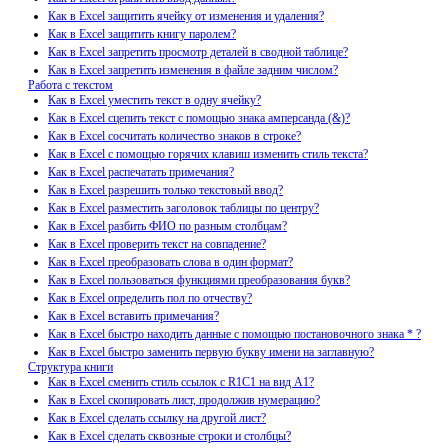
Как в Excel защитить ячейку от изменения и удаления?
Как в Excel защитить книгу паролем?
Как в Excel запретить просмотр деталей в сводной таблице?
Как в Excel запретить изменения в файле задним числом?
Работа с текстом
Как в Excel уместить текст в одну ячейку?
Как в Excel сцепить текст с помощью знака амперсанда (&)?
Как в Excel сосчитать количество знаков в строке?
Как в Excel с помощью горячих клавиш изменить стиль текста?
Как в Excel распечатать примечания?
Как в Excel разрешить только текстовый ввод?
Как в Excel разместить заголовок таблицы по центру?
Как в Excel разбить ФИО по разным столбцам?
Как в Excel проверить текст на совпадение?
Как в Excel преобразовать слова в один формат?
Как в Excel пользоваться функциями преобразования букв?
Как в Excel определить пол по отчеству?
Как в Excel вставить примечания?
Как в Excel быстро находить данные с помощью постановочного знака * ?
Как в Excel быстро заменить первую букву имени на заглавную?
Структура книги
Как в Excel сменить стиль ссылок с R1C1 на вид A1?
Как в Excel скопировать лист, продолжив нумерацию?
Как в Excel сделать ссылку на другой лист?
Как в Excel сделать сквозные строки и столбцы?