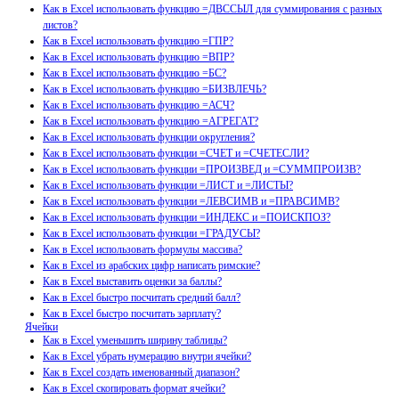
Как в Excel использовать функцию =ДВССЫЛ для суммирования с разных
листов?
Как в Excel использовать функцию =ГПР?
Как в Excel использовать функцию =ВПР?
Как в Excel использовать функцию =БС?
Как в Excel использовать функцию =БИЗВЛЕЧЬ?
Как в Excel использовать функцию =АСЧ?
Как в Excel использовать функцию =АГРЕГАТ?
Как в Excel использовать функции округления?
Как в Excel использовать функции =СЧЕТ и =СЧЕТЕСЛИ?
Как в Excel использовать функции =ПРОИЗВЕД и =СУММПРОИЗВ?
Как в Excel использовать функции =ЛИСТ и =ЛИСТЫ?
Как в Excel использовать функции =ЛЕВСИМВ и =ПРАВСИМВ?
Как в Excel использовать функции =ИНДЕКС и =ПОИСКПОЗ?
Как в Excel использовать функции =ГРАДУСЫ?
Как в Excel использовать формулы массива?
Как в Excel из арабских цифр написать римские?
Как в Excel выставить оценки за баллы?
Как в Excel быстро посчитать средний балл?
Как в Excel быстро посчитать зарплату?
Ячейки
Как в Excel уменьшить ширину таблицы?
Как в Excel убрать нумерацию внутри ячейки?
Как в Excel создать именованный диапазон?
Как в Excel скопировать формат ячейки?