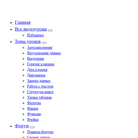
Главная
Все видеоуроки
Избранное
Темы уроков
Автозаполнение
Визуализация данных
Выделение
Горячие клавиши
Дата и время
Диаграммы
Защита данных
Работа с текстом
Структура книги
Умные таблицы
Фильтры
Фишки
Функции
Ячейки
Форум
Правила форума
Свежие записи