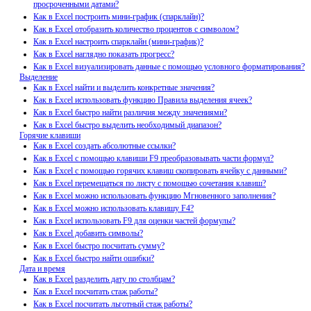
просроченными датами?
Как в Excel построить мини-график (спарклайн)?
Как в Excel отобразить количество процентов с символом?
Как в Excel настроить спарклайн (мини-график)?
Как в Excel наглядно показать прогресс?
Как в Excel визуализировать данные с помощью условного форматирования?
Выделение
Как в Excel найти и выделить конкретные значения?
Как в Excel использовать функцию Правила выделения ячеек?
Как в Excel быстро найти различия между значениями?
Как в Excel быстро выделить необходимый диапазон?
Горячие клавиши
Как в Excel создать абсолютные ссылки?
Как в Excel с помощью клавиши F9 преобразовывать части формул?
Как в Excel с помощью горячих клавиш скопировать ячейку с данными?
Как в Excel перемещаться по листу с помощью сочетания клавиш?
Как в Excel можно использовать функцию Мгновенного заполнения?
Как в Excel можно использовать клавишу F4?
Как в Excel использовать F9 для оценки частей формулы?
Как в Excel добавить символы?
Как в Excel быстро посчитать сумму?
Как в Excel быстро найти ошибки?
Дата и время
Как в Excel разделить дату по столбцам?
Как в Excel посчитать стаж работы?
Как в Excel посчитать льготный стаж работы?