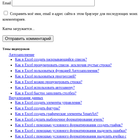
Email
Сохранить моё имя, email и адрес сайта в этом браузере для последующих моих
комментариев.
Капча загружается...
Темы видеоуроков
Автозаполнение
Как в Excel создать раскрывающийся список?
Как в Excel пронумеровать список, исключив пустые строки?
Как в Excel пользоваться функцией Автозаполнения?
Как в Excel пользоваться прогрессией?
Как в Excel можно пронумеровать строки?
Как в Excel использовать автозамену?
Как в Excel быстро заполнить столбец?
Визуализация данных
Как в Excel создать элементы управления?
Как в Excel создать фигуры?
Как в Excel создать графические элементы SmartArt?
Как в Excel сделать выборочное форматирование ячеек?
Как в Excel с помощью условного форматирования создать график?
Как в Excel с помощью условного форматирования выделять ошибки?
Как в Excel с помощью условного форматирования выделить ячейки с