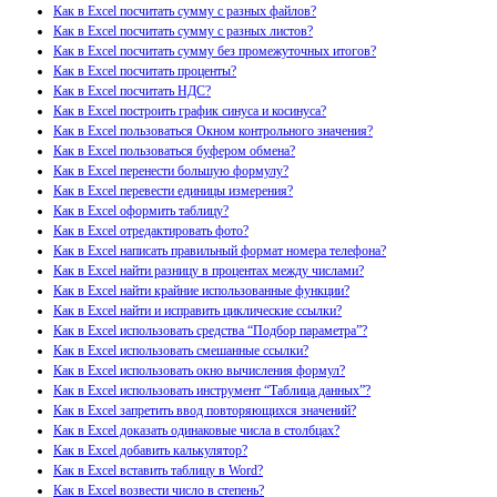
Как в Excel посчитать сумму с разных файлов?
Как в Excel посчитать сумму с разных листов?
Как в Excel посчитать сумму без промежуточных итогов?
Как в Excel посчитать проценты?
Как в Excel посчитать НДС?
Как в Excel построить график синуса и косинуса?
Как в Excel пользоваться Окном контрольного значения?
Как в Excel пользоваться буфером обмена?
Как в Excel перенести большую формулу?
Как в Excel перевести единицы измерения?
Как в Excel оформить таблицу?
Как в Excel отредактировать фото?
Как в Excel написать правильный формат номера телефона?
Как в Excel найти разницу в процентах между числами?
Как в Excel найти крайние использованные функции?
Как в Excel найти и исправить циклические ссылки?
Как в Excel использовать средства “Подбор параметра”?
Как в Excel использовать смешанные ссылки?
Как в Excel использовать окно вычисления формул?
Как в Excel использовать инструмент “Таблица данных”?
Как в Excel запретить ввод повторяющихся значений?
Как в Excel доказать одинаковые числа в столбцах?
Как в Excel добавить калькулятор?
Как в Excel вставить таблицу в Word?
Как в Excel возвести число в степень?