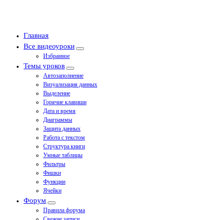
Главная
Все видеоуроки
Избранное
Темы уроков
Автозаполнение
Визуализация данных
Выделение
Горячие клавиши
Дата и время
Диаграммы
Защита данных
Работа с текстом
Структура книги
Умные таблицы
Фильтры
Фишки
Функции
Ячейки
Форум
Правила форума
Свежие записи