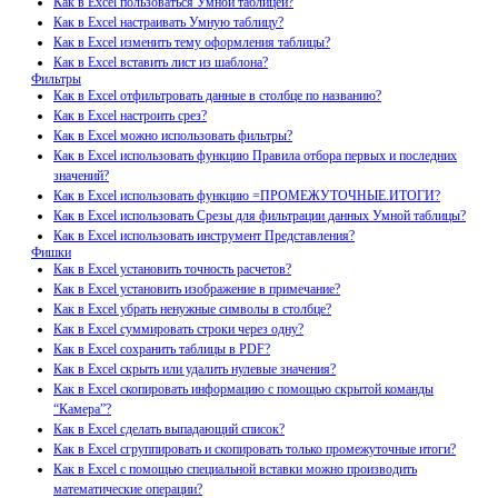
Как в Excel пользоваться Умной таблицей?
Как в Excel настраивать Умную таблицу?
Как в Excel изменить тему оформления таблицы?
Как в Excel вставить лист из шаблона?
Фильтры
Как в Excel отфильтровать данные в столбце по названию?
Как в Excel настроить срез?
Как в Excel можно использовать фильтры?
Как в Excel использовать функцию Правила отбора первых и последних
значений?
Как в Excel использовать функцию =ПРОМЕЖУТОЧНЫЕ.ИТОГИ?
Как в Excel использовать Срезы для фильтрации данных Умной таблицы?
Как в Excel использовать инструмент Представления?
Фишки
Как в Excel установить точность расчетов?
Как в Excel установить изображение в примечание?
Как в Excel убрать ненужные символы в столбце?
Как в Excel суммировать строки через одну?
Как в Excel сохранить таблицы в PDF?
Как в Excel скрыть или удалить нулевые значения?
Как в Excel скопировать информацию с помощью скрытой команды
“Камера”?
Как в Excel сделать выпадающий список?
Как в Excel сгруппировать и скопировать только промежуточные итоги?
Как в Excel с помощью специальной вставки можно производить
математические операции?