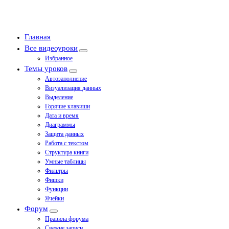
Главная
Все видеоуроки
Избранное
Темы уроков
Автозаполнение
Визуализация данных
Выделение
Горячие клавиши
Дата и время
Диаграммы
Защита данных
Работа с текстом
Структура книги
Умные таблицы
Фильтры
Фишки
Функции
Ячейки
Форум
Правила форума
Свежие записи