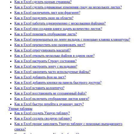
Как в Excel сделать разрыв страницы?
Как в Excel сделать одинаковые изменения сразу на нескольких листах?
Как в Excel распечатать лист или фрагмент?
Как в Excel разделить окно на области?
Как в Excel работать одновременно с несколькими файлами?
Как в Excel при создании книги задать количество листов?
Как в Excel поменять отображение листа?
Как в Excel перемещаться по ленте вкладок с помощью клавиш клавиатуры?
Как в Excel переместить или скопировать лист?
Как в Excel отрегулировать масштаб?
Как в Excel открыть несколько файлов в одном окне?
Как в Excel настроить Строку состояния?
Как в Excel настроить ленту с вкладками?
Как в Excel закрепить часто используемые файлы?
Как в Excel добавить фон на лист?
Как в Excel добавить кнопки на панель быстрого доступа?
Как в Excel вставить колонтитул?
Как в Excel восстановить не сохраненный файл?
Как в Excel включить отображение листов книги?
Как в Excel быстро перейти к нужному листу?
Умные таблицы
Как в Excel создать Умную таблицу?
Как в Excel создать сводную таблицу?
Как в Excel проще заполнять Умную таблицу с помощью выпадающего
списка?