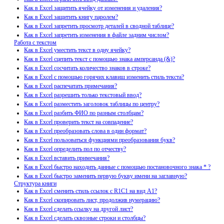
Как в Excel защитить ячейку от изменения и удаления?
Как в Excel защитить книгу паролем?
Как в Excel запретить просмотр деталей в сводной таблице?
Как в Excel запретить изменения в файле задним числом?
Работа с текстом
Как в Excel уместить текст в одну ячейку?
Как в Excel сцепить текст с помощью знака амперсанда (&)?
Как в Excel сосчитать количество знаков в строке?
Как в Excel с помощью горячих клавиш изменить стиль текста?
Как в Excel распечатать примечания?
Как в Excel разрешить только текстовый ввод?
Как в Excel разместить заголовок таблицы по центру?
Как в Excel разбить ФИО по разным столбцам?
Как в Excel проверить текст на совпадение?
Как в Excel преобразовать слова в один формат?
Как в Excel пользоваться функциями преобразования букв?
Как в Excel определить пол по отчеству?
Как в Excel вставить примечания?
Как в Excel быстро находить данные с помощью постановочного знака * ?
Как в Excel быстро заменить первую букву имени на заглавную?
Структура книги
Как в Excel сменить стиль ссылок с R1C1 на вид A1?
Как в Excel скопировать лист, продолжив нумерацию?
Как в Excel сделать ссылку на другой лист?
Как в Excel сделать сквозные строки и столбцы?