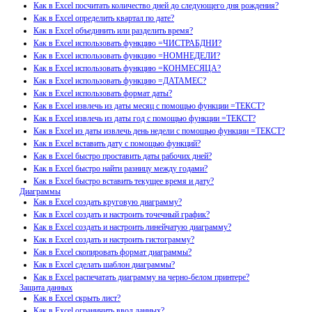
Как в Excel посчитать количество дней до следующего дня рождения?
Как в Excel определить квартал по дате?
Как в Excel объединить или разделить время?
Как в Excel использовать функцию =ЧИСТРАБДНИ?
Как в Excel использовать функцию =НОМНЕДЕЛИ?
Как в Excel использовать функцию =КОНМЕСЯЦА?
Как в Excel использовать функцию =ДАТАМЕС?
Как в Excel использовать формат даты?
Как в Excel извлечь из даты месяц с помощью функции =ТЕКСТ?
Как в Excel извлечь из даты год с помощью функции =ТЕКСТ?
Как в Excel из даты извлечь день недели с помощью функции =ТЕКСТ?
Как в Excel вставить дату с помощью функций?
Как в Excel быстро проставить даты рабочих дней?
Как в Excel быстро найти разницу между годами?
Как в Excel быстро вставить текущее время и дату?
Диаграммы
Как в Excel создать круговую диаграмму?
Как в Excel создать и настроить точечный график?
Как в Excel создать и настроить линейчатую диаграмму?
Как в Excel создать и настроить гистограмму?
Как в Excel скопировать формат диаграммы?
Как в Excel сделать шаблон диаграммы?
Как в Excel распечатать диаграмму на черно-белом принтере?
Защита данных
Как в Excel скрыть лист?
Как в Excel ограничить ввод данных?