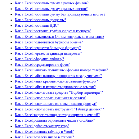
Как в Excel посчитать сумму с разных файлов?
Как в Excel посчитать сумму с разных листов?
Как в Excel посчитать сумму без промежуточных итогов?
Как в Excel посчитать проценты?
Как в Excel посчитать НДС?
Как в Excel построить график синуса и косинуса?
Как в Excel пользоваться Окном контрольного значения?
Как в Excel пользоваться буфером обмена?
Как в Excel перенести большую формулу?
Как в Excel перевести единицы измерения?
Как в Excel оформить таблицу?
Как в Excel отредактировать фото?
Как в Excel написать правильный формат номера телефона?
Как в Excel найти разницу в процентах между числами?
Как в Excel найти крайние использованные функции?
Как в Excel найти и исправить циклические ссылки?
Как в Excel использовать средства “Подбор параметра”?
Как в Excel использовать смешанные ссылки?
Как в Excel использовать окно вычисления формул?
Как в Excel использовать инструмент “Таблица данных”?
Как в Excel запретить ввод повторяющихся значений?
Как в Excel доказать одинаковые числа в столбцах?
Как в Excel добавить калькулятор?
Как в Excel вставить таблицу в Word?
Как в Excel возвести число в степень?