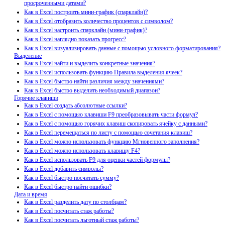
просроченными датами?
Как в Excel построить мини-график (спарклайн)?
Как в Excel отобразить количество процентов с символом?
Как в Excel настроить спарклайн (мини-график)?
Как в Excel наглядно показать прогресс?
Как в Excel визуализировать данные с помощью условного форматирования?
Выделение
Как в Excel найти и выделить конкретные значения?
Как в Excel использовать функцию Правила выделения ячеек?
Как в Excel быстро найти различия между значениями?
Как в Excel быстро выделить необходимый диапазон?
Горячие клавиши
Как в Excel создать абсолютные ссылки?
Как в Excel с помощью клавиши F9 преобразовывать части формул?
Как в Excel с помощью горячих клавиш скопировать ячейку с данными?
Как в Excel перемещаться по листу с помощью сочетания клавиш?
Как в Excel можно использовать функцию Мгновенного заполнения?
Как в Excel можно использовать клавишу F4?
Как в Excel использовать F9 для оценки частей формулы?
Как в Excel добавить символы?
Как в Excel быстро посчитать сумму?
Как в Excel быстро найти ошибки?
Дата и время
Как в Excel разделить дату по столбцам?
Как в Excel посчитать стаж работы?
Как в Excel посчитать льготный стаж работы?