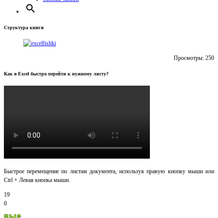
Структура книги
Просмотры:
250
Как в Excel быстро перейти к нужному листу?
Быстрое перемещение по листам документа, используя правую кнопку мыши или
Ctrl + Левая кнопка мыши.
19
0
Спаси