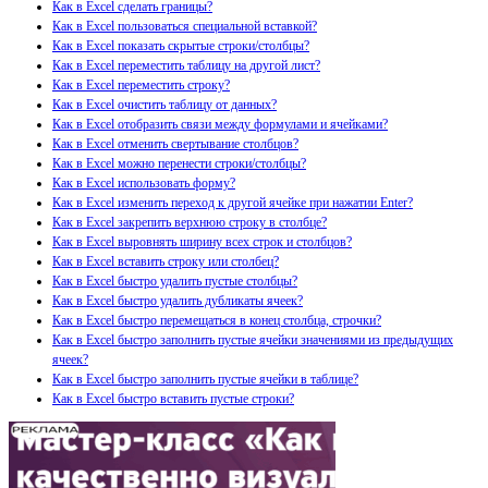
Как в Excel сделать границы?
Как в Excel пользоваться специальной вставкой?
Как в Excel показать скрытые строки/столбцы?
Как в Excel переместить таблицу на другой лист?
Как в Excel переместить строку?
Как в Excel очистить таблицу от данных?
Как в Excel отобразить связи между формулами и ячейками?
Как в Excel отменить свертывание столбцов?
Как в Excel можно перенести строки/столбцы?
Как в Excel использовать форму?
Как в Excel изменить переход к другой ячейке при нажатии Enter?
Как в Excel закрепить верхнюю строку в столбце?
Как в Excel выровнять ширину всех строк и столбцов?
Как в Excel вставить строку или столбец?
Как в Excel быстро удалить пустые столбцы?
Как в Excel быстро удалить дубликаты ячеек?
Как в Excel быстро перемещаться в конец столбца, строчки?
Как в Excel быстро заполнить пустые ячейки значениями из предыдущих
ячеек?
Как в Excel быстро заполнить пустые ячейки в таблице?
Как в Excel быстро вставить пустые строки?