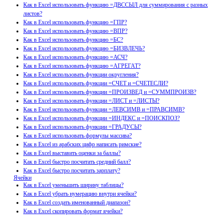
Как в Excel использовать функцию =ДВССЫЛ для суммирования с разных
листов?
Как в Excel использовать функцию =ГПР?
Как в Excel использовать функцию =ВПР?
Как в Excel использовать функцию =БС?
Как в Excel использовать функцию =БИЗВЛЕЧЬ?
Как в Excel использовать функцию =АСЧ?
Как в Excel использовать функцию =АГРЕГАТ?
Как в Excel использовать функции округления?
Как в Excel использовать функции =СЧЕТ и =СЧЕТЕСЛИ?
Как в Excel использовать функции =ПРОИЗВЕД и =СУММПРОИЗВ?
Как в Excel использовать функции =ЛИСТ и =ЛИСТЫ?
Как в Excel использовать функции =ЛЕВСИМВ и =ПРАВСИМВ?
Как в Excel использовать функции =ИНДЕКС и =ПОИСКПОЗ?
Как в Excel использовать функции =ГРАДУСЫ?
Как в Excel использовать формулы массива?
Как в Excel из арабских цифр написать римские?
Как в Excel выставить оценки за баллы?
Как в Excel быстро посчитать средний балл?
Как в Excel быстро посчитать зарплату?
Ячейки
Как в Excel уменьшить ширину таблицы?
Как в Excel убрать нумерацию внутри ячейки?
Как в Excel создать именованный диапазон?
Как в Excel скопировать формат ячейки?