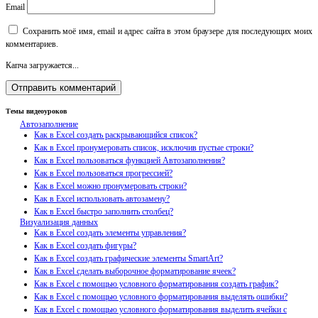
Email
Сохранить моё имя, email и адрес сайта в этом браузере для последующих моих
комментариев.
Капча загружается...
Темы видеоуроков
Автозаполнение
Как в Excel создать раскрывающийся список?
Как в Excel пронумеровать список, исключив пустые строки?
Как в Excel пользоваться функцией Автозаполнения?
Как в Excel пользоваться прогрессией?
Как в Excel можно пронумеровать строки?
Как в Excel использовать автозамену?
Как в Excel быстро заполнить столбец?
Визуализация данных
Как в Excel создать элементы управления?
Как в Excel создать фигуры?
Как в Excel создать графические элементы SmartArt?
Как в Excel сделать выборочное форматирование ячеек?
Как в Excel с помощью условного форматирования создать график?
Как в Excel с помощью условного форматирования выделять ошибки?
Как в Excel с помощью условного форматирования выделить ячейки с