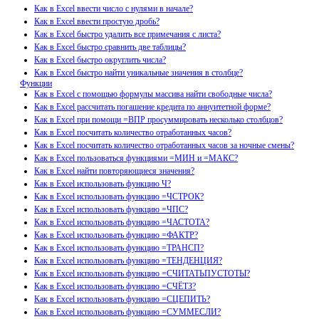
Как в Excel ввести число с нулями в начале?
Как в Excel ввести простую дробь?
Как в Excel быстро удалить все примечания с листа?
Как в Excel быстро сравнить две таблицы?
Как в Excel быстро округлить числа?
Как в Excel быстро найти уникальные значения в столбце?
Функции
Как в Excel с помощью формулы массива найти свободные числа?
Как в Excel рассчитать погашение кредита по аннуитетной форме?
Как в Excel при помощи =ВПР просуммировать несколько столбцов?
Как в Excel посчитать количество отработанных часов?
Как в Excel посчитать количество отработанных часов за ночные смены?
Как в Excel пользоваться функциями =МИН и =МАКС?
Как в Excel найти повторяющиеся значения?
Как в Excel использовать функцию Ч?
Как в Excel использовать функцию =ЧСТРОК?
Как в Excel использовать функцию =ЧПС?
Как в Excel использовать функцию =ЧАСТОТА?
Как в Excel использовать функцию =ФАКТР?
Как в Excel использовать функцию =ТРАНСП?
Как в Excel использовать функцию =ТЕНДЕНЦИЯ?
Как в Excel использовать функцию =СЧИТАТЬПУСТОТЫ?
Как в Excel использовать функцию =СЧЁТЗ?
Как в Excel использовать функцию =СЦЕПИТЬ?
Как в Excel использовать функцию =СУММЕСЛИ?