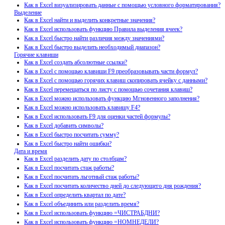
Как в Excel визуализировать данные с помощью условного форматирования?
Выделение
Как в Excel найти и выделить конкретные значения?
Как в Excel использовать функцию Правила выделения ячеек?
Как в Excel быстро найти различия между значениями?
Как в Excel быстро выделить необходимый диапазон?
Горячие клавиши
Как в Excel создать абсолютные ссылки?
Как в Excel с помощью клавиши F9 преобразовывать части формул?
Как в Excel с помощью горячих клавиш скопировать ячейку с данными?
Как в Excel перемещаться по листу с помощью сочетания клавиш?
Как в Excel можно использовать функцию Мгновенного заполнения?
Как в Excel можно использовать клавишу F4?
Как в Excel использовать F9 для оценки частей формулы?
Как в Excel добавить символы?
Как в Excel быстро посчитать сумму?
Как в Excel быстро найти ошибки?
Дата и время
Как в Excel разделить дату по столбцам?
Как в Excel посчитать стаж работы?
Как в Excel посчитать льготный стаж работы?
Как в Excel посчитать количество дней до следующего дня рождения?
Как в Excel определить квартал по дате?
Как в Excel объединить или разделить время?
Как в Excel использовать функцию =ЧИСТРАБДНИ?
Как в Excel использовать функцию =НОМНЕДЕЛИ?