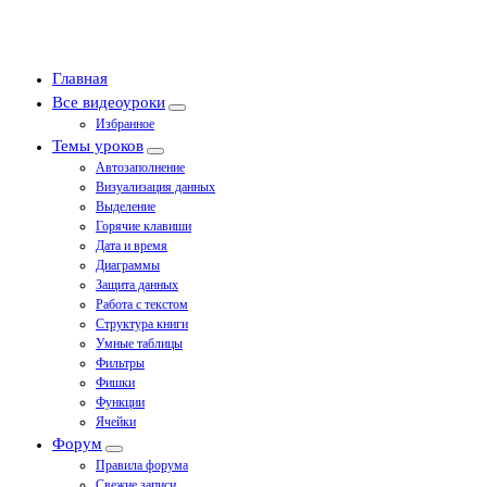
Главная
Все видеоуроки
Избранное
Темы уроков
Автозаполнение
Визуализация данных
Выделение
Горячие клавиши
Дата и время
Диаграммы
Защита данных
Работа с текстом
Структура книги
Умные таблицы
Фильтры
Фишки
Функции
Ячейки
Форум
Правила форума
Свежие записи