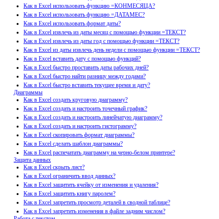
Как в Excel использовать функцию =КОНМЕСЯЦА?
Как в Excel использовать функцию =ДАТАМЕС?
Как в Excel использовать формат даты?
Как в Excel извлечь из даты месяц с помощью функции =ТЕКСТ?
Как в Excel извлечь из даты год с помощью функции =ТЕКСТ?
Как в Excel из даты извлечь день недели с помощью функции =ТЕКСТ?
Как в Excel вставить дату с помощью функций?
Как в Excel быстро проставить даты рабочих дней?
Как в Excel быстро найти разницу между годами?
Как в Excel быстро вставить текущее время и дату?
Диаграммы
Как в Excel создать круговую диаграмму?
Как в Excel создать и настроить точечный график?
Как в Excel создать и настроить линейчатую диаграмму?
Как в Excel создать и настроить гистограмму?
Как в Excel скопировать формат диаграммы?
Как в Excel сделать шаблон диаграммы?
Как в Excel распечатать диаграмму на черно-белом принтере?
Защита данных
Как в Excel скрыть лист?
Как в Excel ограничить ввод данных?
Как в Excel защитить ячейку от изменения и удаления?
Как в Excel защитить книгу паролем?
Как в Excel запретить просмотр деталей в сводной таблице?
Как в Excel запретить изменения в файле задним числом?
Работа с текстом