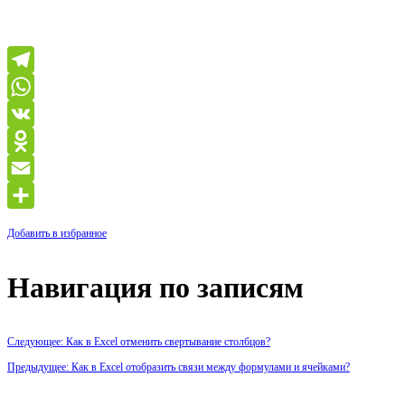
Telegram
WhatsApp
VK
Odnoklassniki
Email
Отправить
Добавить в избранное
Навигация по записям
Следующее: Как в Excel отменить свертывание столбцов?
Предыдущее: Как в Excel отобразить связи между формулами и ячейками?