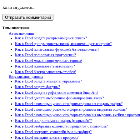
Капча загружается...
Темы видеоуроков
Автозаполнение
Как в Excel создать раскрывающийся список?
Как в Excel пронумеровать список, исключив пустые строки?
Как в Excel пользоваться функцией Автозаполнения?
Как в Excel пользоваться прогрессией?
Как в Excel можно пронумеровать строки?
Как в Excel использовать автозамену?
Как в Excel быстро заполнить столбец?
Визуализация данных
Как в Excel создать элементы управления?
Как в Excel создать фигуры?
Как в Excel создать графические элементы SmartArt?
Как в Excel сделать выборочное форматирование ячеек?
Как в Excel с помощью условного форматирования создать график?
Как в Excel с помощью условного форматирования выделять ошибки?
Как в Excel с помощью условного форматирования выделить ячейки с просро
Как в Excel построить мини-график (спарклайн)?
Как в Excel отобразить количество процентов с символом?
Как в Excel настроить спарклайн (мини-график)?
Как в Excel наглядно показать прогресс?