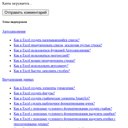
Капча загружается...
Темы видеоуроков
Автозаполнение
Как в Excel создать раскрывающийся список?
Как в Excel пронумеровать список, исключив пустые строки?
Как в Excel пользоваться функцией Автозаполнения?
Как в Excel пользоваться прогрессией?
Как в Excel можно пронумеровать строки?
Как в Excel использовать автозамену?
Как в Excel быстро заполнить столбец?
Визуализация данных
Как в Excel создать элементы управления?
Как в Excel создать фигуры?
Как в Excel создать графические элементы SmartArt?
Как в Excel сделать выборочное форматирование ячеек?
Как в Excel с помощью условного форматирования создать график?
Как в Excel с помощью условного форматирования выделять ошибки?
Как в Excel с помощью условного форматирования выделить ячейки с
просроченными датами?