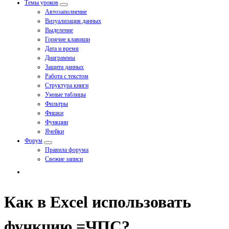
Темы уроков
Автозаполнение
Визуализация данных
Выделение
Горячие клавиши
Дата и время
Диаграммы
Защита данных
Работа с текстом
Структура книги
Умные таблицы
Фильтры
Фишки
Функции
Ячейки
Форум
Правила форума
Свежие записи
Как в Excel использовать
функцию =ЧПС?