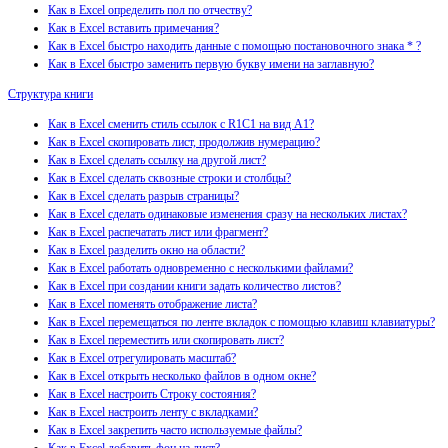
Как в Excel определить пол по отчеству?
Как в Excel вставить примечания?
Как в Excel быстро находить данные с помощью постановочного знака * ?
Как в Excel быстро заменить первую букву имени на заглавную?
Структура книги
Как в Excel сменить стиль ссылок с R1C1 на вид A1?
Как в Excel скопировать лист, продолжив нумерацию?
Как в Excel сделать ссылку на другой лист?
Как в Excel сделать сквозные строки и столбцы?
Как в Excel сделать разрыв страницы?
Как в Excel сделать одинаковые изменения сразу на нескольких листах?
Как в Excel распечатать лист или фрагмент?
Как в Excel разделить окно на области?
Как в Excel работать одновременно с несколькими файлами?
Как в Excel при создании книги задать количество листов?
Как в Excel поменять отображение листа?
Как в Excel перемещаться по ленте вкладок с помощью клавиш клавиатуры?
Как в Excel переместить или скопировать лист?
Как в Excel отрегулировать масштаб?
Как в Excel открыть несколько файлов в одном окне?
Как в Excel настроить Строку состояния?
Как в Excel настроить ленту с вкладками?
Как в Excel закрепить часто используемые файлы?
Как в Excel добавить фон на лист?