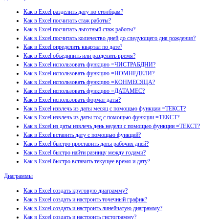
Как в Excel разделить дату по столбцам?
Как в Excel посчитать стаж работы?
Как в Excel посчитать льготный стаж работы?
Как в Excel посчитать количество дней до следующего дня рождения?
Как в Excel определить квартал по дате?
Как в Excel объединить или разделить время?
Как в Excel использовать функцию =ЧИСТРАБДНИ?
Как в Excel использовать функцию =НОМНЕДЕЛИ?
Как в Excel использовать функцию =КОНМЕСЯЦА?
Как в Excel использовать функцию =ДАТАМЕС?
Как в Excel использовать формат даты?
Как в Excel извлечь из даты месяц с помощью функции =ТЕКСТ?
Как в Excel извлечь из даты год с помощью функции =ТЕКСТ?
Как в Excel из даты извлечь день недели с помощью функции =ТЕКСТ?
Как в Excel вставить дату с помощью функций?
Как в Excel быстро проставить даты рабочих дней?
Как в Excel быстро найти разницу между годами?
Как в Excel быстро вставить текущее время и дату?
Диаграммы
Как в Excel создать круговую диаграмму?
Как в Excel создать и настроить точечный график?
Как в Excel создать и настроить линейчатую диаграмму?
Как в Excel создать и настроить гистограмму?