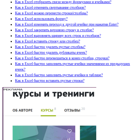
Как в Excel отобразить связи между формулами и ячейками?
Как в Excel отменить свертывание столбцов?
Как в Excel можно перенести строки/столбцы?
Как в Excel использовать форму?
Как в Excel изменить переход к другой ячейке при нажатии Enter?
Как в Excel закрепить верхнюю строку в столбце?
Как в Excel выровнять ширину всех строк и столбцов?
Как в Excel вставить строку или столбец?
Как в Excel быстро удалить пустые столбцы?
Как в Excel быстро удалить дубликаты ячеек?
Как в Excel быстро перемещаться в конец столбца, строчки?
Как в Excel быстро заполнить пустые ячейки значениями из предыдущих
ячеек?
Как в Excel быстро заполнить пустые ячейки в таблице?
Как в Excel быстро вставить пустые строки?