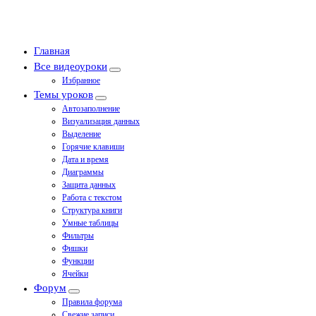
Главная
Все видеоуроки
Избранное
Темы уроков
Автозаполнение
Визуализация данных
Выделение
Горячие клавиши
Дата и время
Диаграммы
Защита данных
Работа с текстом
Структура книги
Умные таблицы
Фильтры
Фишки
Функции
Ячейки
Форум
Правила форума
Свежие записи