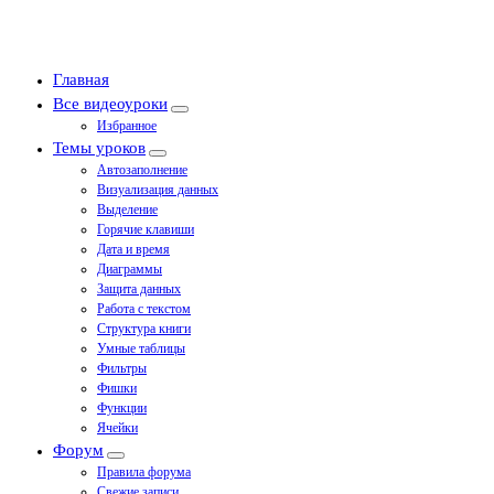
Главная
Все видеоуроки
Избранное
Темы уроков
Автозаполнение
Визуализация данных
Выделение
Горячие клавиши
Дата и время
Диаграммы
Защита данных
Работа с текстом
Структура книги
Умные таблицы
Фильтры
Фишки
Функции
Ячейки
Форум
Правила форума
Свежие записи