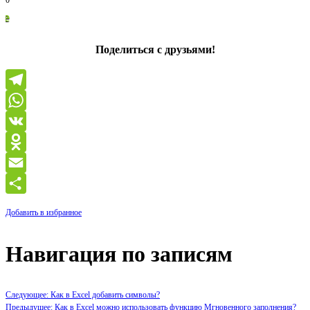
0
Спасиб
Поделиться с друзьями!
Telegram
WhatsApp
VK
Odnoklassniki
Email
Отправить
Добавить в избранное
Навигация по записям
Следующее: Как в Excel добавить символы?
Предыдущее: Как в Excel можно использовать функцию Мгновенного заполнения?