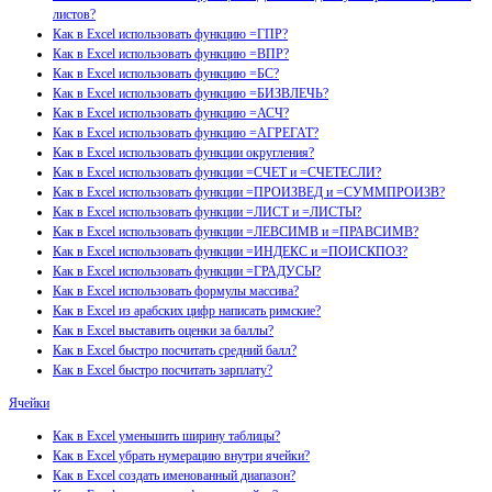
листов?
Как в Excel использовать функцию =ГПР?
Как в Excel использовать функцию =ВПР?
Как в Excel использовать функцию =БС?
Как в Excel использовать функцию =БИЗВЛЕЧЬ?
Как в Excel использовать функцию =АСЧ?
Как в Excel использовать функцию =АГРЕГАТ?
Как в Excel использовать функции округления?
Как в Excel использовать функции =СЧЕТ и =СЧЕТЕСЛИ?
Как в Excel использовать функции =ПРОИЗВЕД и =СУММПРОИЗВ?
Как в Excel использовать функции =ЛИСТ и =ЛИСТЫ?
Как в Excel использовать функции =ЛЕВСИМВ и =ПРАВСИМВ?
Как в Excel использовать функции =ИНДЕКС и =ПОИСКПОЗ?
Как в Excel использовать функции =ГРАДУСЫ?
Как в Excel использовать формулы массива?
Как в Excel из арабских цифр написать римские?
Как в Excel выставить оценки за баллы?
Как в Excel быстро посчитать средний балл?
Как в Excel быстро посчитать зарплату?
Ячейки
Как в Excel уменьшить ширину таблицы?
Как в Excel убрать нумерацию внутри ячейки?
Как в Excel создать именованный диапазон?