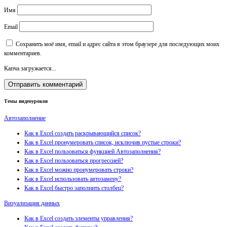
Имя
Email
Сохранить моё имя, email и адрес сайта в этом браузере для последующих моих
комментариев.
Капча загружается...
Темы видеоуроков
Автозаполнение
Как в Excel создать раскрывающийся список?
Как в Excel пронумеровать список, исключив пустые строки?
Как в Excel пользоваться функцией Автозаполнения?
Как в Excel пользоваться прогрессией?
Как в Excel можно пронумеровать строки?
Как в Excel использовать автозамену?
Как в Excel быстро заполнить столбец?
Визуализация данных
Как в Excel создать элементы управления?