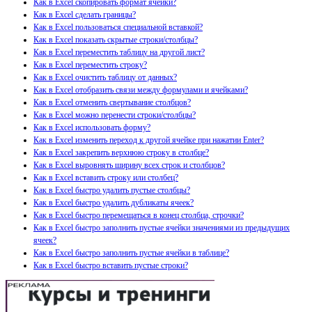
Как в Excel скопировать формат ячейки?
Как в Excel сделать границы?
Как в Excel пользоваться специальной вставкой?
Как в Excel показать скрытые строки/столбцы?
Как в Excel переместить таблицу на другой лист?
Как в Excel переместить строку?
Как в Excel очистить таблицу от данных?
Как в Excel отобразить связи между формулами и ячейками?
Как в Excel отменить свертывание столбцов?
Как в Excel можно перенести строки/столбцы?
Как в Excel использовать форму?
Как в Excel изменить переход к другой ячейке при нажатии Enter?
Как в Excel закрепить верхнюю строку в столбце?
Как в Excel выровнять ширину всех строк и столбцов?
Как в Excel вставить строку или столбец?
Как в Excel быстро удалить пустые столбцы?
Как в Excel быстро удалить дубликаты ячеек?
Как в Excel быстро перемещаться в конец столбца, строчки?
Как в Excel быстро заполнить пустые ячейки значениями из предыдущих
ячеек?
Как в Excel быстро заполнить пустые ячейки в таблице?
Как в Excel быстро вставить пустые строки?