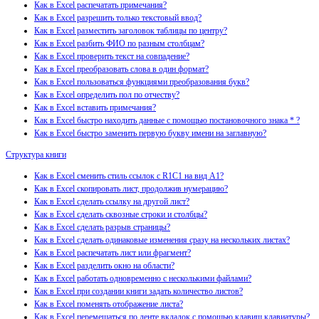
Как в Excel распечатать примечания?
Как в Excel разрешить только текстовый ввод?
Как в Excel разместить заголовок таблицы по центру?
Как в Excel разбить ФИО по разным столбцам?
Как в Excel проверить текст на совпадение?
Как в Excel преобразовать слова в один формат?
Как в Excel пользоваться функциями преобразования букв?
Как в Excel определить пол по отчеству?
Как в Excel вставить примечания?
Как в Excel быстро находить данные с помощью постановочного знака * ?
Как в Excel быстро заменить первую букву имени на заглавную?
Структура книги
Как в Excel сменить стиль ссылок с R1C1 на вид A1?
Как в Excel скопировать лист, продолжив нумерацию?
Как в Excel сделать ссылку на другой лист?
Как в Excel сделать сквозные строки и столбцы?
Как в Excel сделать разрыв страницы?
Как в Excel сделать одинаковые изменения сразу на нескольких листах?
Как в Excel распечатать лист или фрагмент?
Как в Excel разделить окно на области?
Как в Excel работать одновременно с несколькими файлами?
Как в Excel при создании книги задать количество листов?
Как в Excel поменять отображение листа?
Как в Excel перемещаться по ленте вкладок с помощью клавиш клавиатуры?