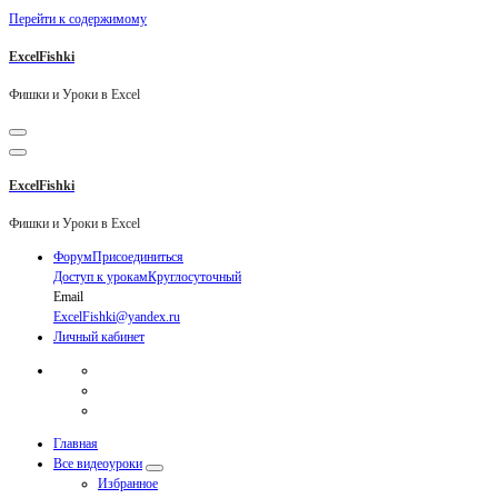
Перейти к содержимому
ExcelFishki
Фишки и Уроки в Excel
ExcelFishki
Фишки и Уроки в Excel
Форум
Присоединиться
Доступ к урокам
Круглосуточный
Email
ExcelFishki@yandex.ru
Личный кабинет
Главная
Все видеоуроки
Избранное