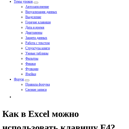
Темы уроков
Автозаполнение
Визуализация данных
Выделение
Горячие клавиши
Дата и время
Диаграммы
Защита данных
Работа с текстом
Структура книги
Умные таблицы
Фильтры
Фишки
Функции
Ячейки
Форум
Правила форума
Свежие записи
Как в Excel можно
использовать клавишу F4?