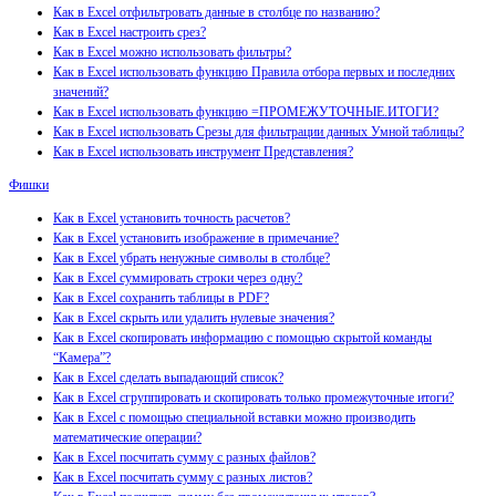
Как в Excel отфильтровать данные в столбце по названию?
Как в Excel настроить срез?
Как в Excel можно использовать фильтры?
Как в Excel использовать функцию Правила отбора первых и последних
значений?
Как в Excel использовать функцию =ПРОМЕЖУТОЧНЫЕ.ИТОГИ?
Как в Excel использовать Срезы для фильтрации данных Умной таблицы?
Как в Excel использовать инструмент Представления?
Фишки
Как в Excel установить точность расчетов?
Как в Excel установить изображение в примечание?
Как в Excel убрать ненужные символы в столбце?
Как в Excel суммировать строки через одну?
Как в Excel сохранить таблицы в PDF?
Как в Excel скрыть или удалить нулевые значения?
Как в Excel скопировать информацию с помощью скрытой команды
“Камера”?
Как в Excel сделать выпадающий список?
Как в Excel сгруппировать и скопировать только промежуточные итоги?
Как в Excel с помощью специальной вставки можно производить
математические операции?
Как в Excel посчитать сумму с разных файлов?
Как в Excel посчитать сумму с разных листов?