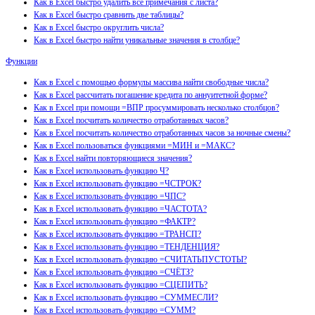
Как в Excel быстро удалить все примечания с листа?
Как в Excel быстро сравнить две таблицы?
Как в Excel быстро округлить числа?
Как в Excel быстро найти уникальные значения в столбце?
Функции
Как в Excel с помощью формулы массива найти свободные числа?
Как в Excel рассчитать погашение кредита по аннуитетной форме?
Как в Excel при помощи =ВПР просуммировать несколько столбцов?
Как в Excel посчитать количество отработанных часов?
Как в Excel посчитать количество отработанных часов за ночные смены?
Как в Excel пользоваться функциями =МИН и =МАКС?
Как в Excel найти повторяющиеся значения?
Как в Excel использовать функцию Ч?
Как в Excel использовать функцию =ЧСТРОК?
Как в Excel использовать функцию =ЧПС?
Как в Excel использовать функцию =ЧАСТОТА?
Как в Excel использовать функцию =ФАКТР?
Как в Excel использовать функцию =ТРАНСП?
Как в Excel использовать функцию =ТЕНДЕНЦИЯ?
Как в Excel использовать функцию =СЧИТАТЬПУСТОТЫ?
Как в Excel использовать функцию =СЧЁТЗ?
Как в Excel использовать функцию =СЦЕПИТЬ?
Как в Excel использовать функцию =СУММЕСЛИ?
Как в Excel использовать функцию =СУММ?