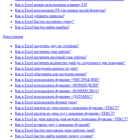
Как в Excel можно использовать клавишу F4?
Как в Excel использовать F9 для оценки частей формулы?
Как в Excel добавить символы?
Как в Excel быстро посчитать сумму?
Как в Excel быстро найти ошибки?
Дата и время
Как в Excel разделить дату по столбцам?
Как в Excel посчитать стаж работы?
Как в Excel посчитать льготный стаж работы?
Как в Excel посчитать количество дней до следующего дня рождения?
Как в Excel определить квартал по дате?
Как в Excel объединить или разделить время?
Как в Excel использовать функцию =ЧИСТРАБДНИ?
Как в Excel использовать функцию =НОМНЕДЕЛИ?
Как в Excel использовать функцию =КОНМЕСЯЦА?
Как в Excel использовать функцию =ДАТАМЕС?
Как в Excel использовать формат даты?
Как в Excel извлечь из даты месяц с помощью функции =ТЕКСТ?
Как в Excel извлечь из даты год с помощью функции =ТЕКСТ?
Как в Excel из даты извлечь день недели с помощью функции =ТЕКСТ?
Как в Excel вставить дату с помощью функций?
Как в Excel быстро проставить даты рабочих дней?
Как в Excel быстро найти разницу между годами?