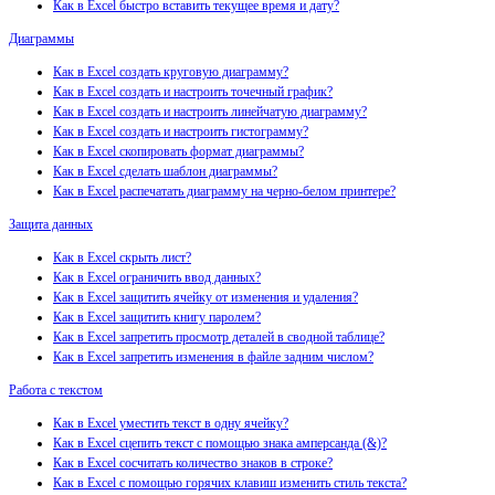
Как в Excel быстро вставить текущее время и дату?
Диаграммы
Как в Excel создать круговую диаграмму?
Как в Excel создать и настроить точечный график?
Как в Excel создать и настроить линейчатую диаграмму?
Как в Excel создать и настроить гистограмму?
Как в Excel скопировать формат диаграммы?
Как в Excel сделать шаблон диаграммы?
Как в Excel распечатать диаграмму на черно-белом принтере?
Защита данных
Как в Excel скрыть лист?
Как в Excel ограничить ввод данных?
Как в Excel защитить ячейку от изменения и удаления?
Как в Excel защитить книгу паролем?
Как в Excel запретить просмотр деталей в сводной таблице?
Как в Excel запретить изменения в файле задним числом?
Работа с текстом
Как в Excel уместить текст в одну ячейку?
Как в Excel сцепить текст с помощью знака амперсанда (&)?
Как в Excel сосчитать количество знаков в строке?
Как в Excel с помощью горячих клавиш изменить стиль текста?