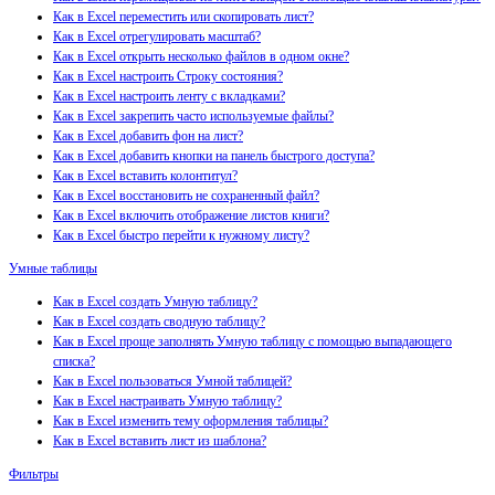
Как в Excel переместить или скопировать лист?
Как в Excel отрегулировать масштаб?
Как в Excel открыть несколько файлов в одном окне?
Как в Excel настроить Строку состояния?
Как в Excel настроить ленту с вкладками?
Как в Excel закрепить часто используемые файлы?
Как в Excel добавить фон на лист?
Как в Excel добавить кнопки на панель быстрого доступа?
Как в Excel вставить колонтитул?
Как в Excel восстановить не сохраненный файл?
Как в Excel включить отображение листов книги?
Как в Excel быстро перейти к нужному листу?
Умные таблицы
Как в Excel создать Умную таблицу?
Как в Excel создать сводную таблицу?
Как в Excel проще заполнять Умную таблицу с помощью выпадающего
списка?
Как в Excel пользоваться Умной таблицей?
Как в Excel настраивать Умную таблицу?
Как в Excel изменить тему оформления таблицы?
Как в Excel вставить лист из шаблона?
Фильтры