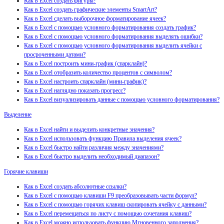
Как в Excel создать фигуры?
Как в Excel создать графические элементы SmartArt?
Как в Excel сделать выборочное форматирование ячеек?
Как в Excel с помощью условного форматирования создать график?
Как в Excel с помощью условного форматирования выделять ошибки?
Как в Excel с помощью условного форматирования выделить ячейки с
просроченными датами?
Как в Excel построить мини-график (спарклайн)?
Как в Excel отобразить количество процентов с символом?
Как в Excel настроить спарклайн (мини-график)?
Как в Excel наглядно показать прогресс?
Как в Excel визуализировать данные с помощью условного форматирования?
Выделение
Как в Excel найти и выделить конкретные значения?
Как в Excel использовать функцию Правила выделения ячеек?
Как в Excel быстро найти различия между значениями?
Как в Excel быстро выделить необходимый диапазон?
Горячие клавиши
Как в Excel создать абсолютные ссылки?
Как в Excel с помощью клавиши F9 преобразовывать части формул?
Как в Excel с помощью горячих клавиш скопировать ячейку с данными?
Как в Excel перемещаться по листу с помощью сочетания клавиш?
Как в Excel можно использовать функцию Мгновенного заполнения?