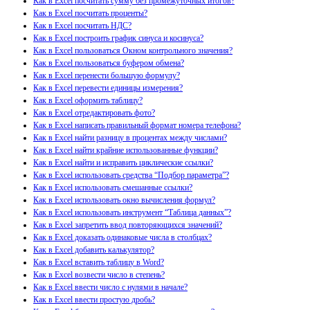
Как в Excel посчитать сумму без промежуточных итогов?
Как в Excel посчитать проценты?
Как в Excel посчитать НДС?
Как в Excel построить график синуса и косинуса?
Как в Excel пользоваться Окном контрольного значения?
Как в Excel пользоваться буфером обмена?
Как в Excel перенести большую формулу?
Как в Excel перевести единицы измерения?
Как в Excel оформить таблицу?
Как в Excel отредактировать фото?
Как в Excel написать правильный формат номера телефона?
Как в Excel найти разницу в процентах между числами?
Как в Excel найти крайние использованные функции?
Как в Excel найти и исправить циклические ссылки?
Как в Excel использовать средства “Подбор параметра”?
Как в Excel использовать смешанные ссылки?
Как в Excel использовать окно вычисления формул?
Как в Excel использовать инструмент “Таблица данных”?
Как в Excel запретить ввод повторяющихся значений?
Как в Excel доказать одинаковые числа в столбцах?
Как в Excel добавить калькулятор?
Как в Excel вставить таблицу в Word?
Как в Excel возвести число в степень?
Как в Excel ввести число с нулями в начале?
Как в Excel ввести простую дробь?