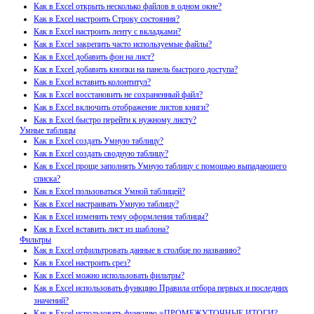
Как в Excel открыть несколько файлов в одном окне?
Как в Excel настроить Строку состояния?
Как в Excel настроить ленту с вкладками?
Как в Excel закрепить часто используемые файлы?
Как в Excel добавить фон на лист?
Как в Excel добавить кнопки на панель быстрого доступа?
Как в Excel вставить колонтитул?
Как в Excel восстановить не сохраненный файл?
Как в Excel включить отображение листов книги?
Как в Excel быстро перейти к нужному листу?
Умные таблицы
Как в Excel создать Умную таблицу?
Как в Excel создать сводную таблицу?
Как в Excel проще заполнять Умную таблицу с помощью выпадающего
списка?
Как в Excel пользоваться Умной таблицей?
Как в Excel настраивать Умную таблицу?
Как в Excel изменить тему оформления таблицы?
Как в Excel вставить лист из шаблона?
Фильтры
Как в Excel отфильтровать данные в столбце по названию?
Как в Excel настроить срез?
Как в Excel можно использовать фильтры?
Как в Excel использовать функцию Правила отбора первых и последних
значений?
Как в Excel использовать функцию =ПРОМЕЖУТОЧНЫЕ.ИТОГИ?