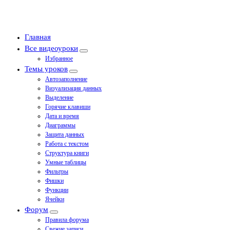
Главная
Все видеоуроки
Избранное
Темы уроков
Автозаполнение
Визуализация данных
Выделение
Горячие клавиши
Дата и время
Диаграммы
Защита данных
Работа с текстом
Структура книги
Умные таблицы
Фильтры
Фишки
Функции
Ячейки
Форум
Правила форума
Свежие записи