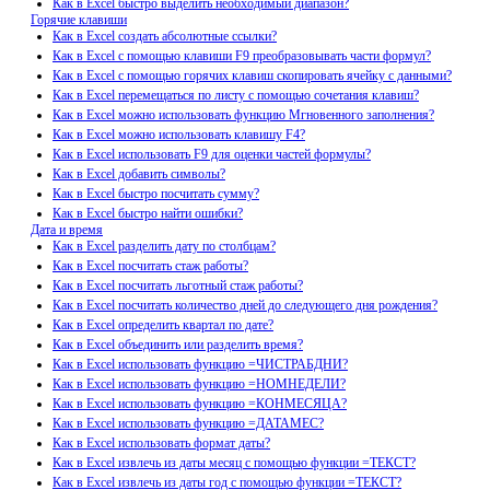
Как в Excel быстро выделить необходимый диапазон?
Горячие клавиши
Как в Excel создать абсолютные ссылки?
Как в Excel с помощью клавиши F9 преобразовывать части формул?
Как в Excel с помощью горячих клавиш скопировать ячейку с данными?
Как в Excel перемещаться по листу с помощью сочетания клавиш?
Как в Excel можно использовать функцию Мгновенного заполнения?
Как в Excel можно использовать клавишу F4?
Как в Excel использовать F9 для оценки частей формулы?
Как в Excel добавить символы?
Как в Excel быстро посчитать сумму?
Как в Excel быстро найти ошибки?
Дата и время
Как в Excel разделить дату по столбцам?
Как в Excel посчитать стаж работы?
Как в Excel посчитать льготный стаж работы?
Как в Excel посчитать количество дней до следующего дня рождения?
Как в Excel определить квартал по дате?
Как в Excel объединить или разделить время?
Как в Excel использовать функцию =ЧИСТРАБДНИ?
Как в Excel использовать функцию =НОМНЕДЕЛИ?
Как в Excel использовать функцию =КОНМЕСЯЦА?
Как в Excel использовать функцию =ДАТАМЕС?
Как в Excel использовать формат даты?
Как в Excel извлечь из даты месяц с помощью функции =ТЕКСТ?
Как в Excel извлечь из даты год с помощью функции =ТЕКСТ?