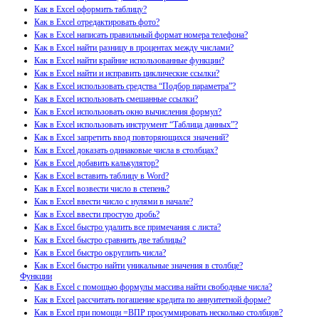
Как в Excel оформить таблицу?
Как в Excel отредактировать фото?
Как в Excel написать правильный формат номера телефона?
Как в Excel найти разницу в процентах между числами?
Как в Excel найти крайние использованные функции?
Как в Excel найти и исправить циклические ссылки?
Как в Excel использовать средства “Подбор параметра”?
Как в Excel использовать смешанные ссылки?
Как в Excel использовать окно вычисления формул?
Как в Excel использовать инструмент “Таблица данных”?
Как в Excel запретить ввод повторяющихся значений?
Как в Excel доказать одинаковые числа в столбцах?
Как в Excel добавить калькулятор?
Как в Excel вставить таблицу в Word?
Как в Excel возвести число в степень?
Как в Excel ввести число с нулями в начале?
Как в Excel ввести простую дробь?
Как в Excel быстро удалить все примечания с листа?
Как в Excel быстро сравнить две таблицы?
Как в Excel быстро округлить числа?
Как в Excel быстро найти уникальные значения в столбце?
Функции
Как в Excel с помощью формулы массива найти свободные числа?
Как в Excel рассчитать погашение кредита по аннуитетной форме?
Как в Excel при помощи =ВПР просуммировать несколько столбцов?