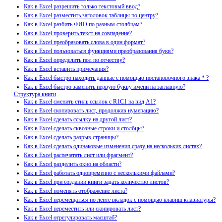
Как в Excel разрешить только текстовый ввод?
Как в Excel разместить заголовок таблицы по центру?
Как в Excel разбить ФИО по разным столбцам?
Как в Excel проверить текст на совпадение?
Как в Excel преобразовать слова в один формат?
Как в Excel пользоваться функциями преобразования букв?
Как в Excel определить пол по отчеству?
Как в Excel вставить примечания?
Как в Excel быстро находить данные с помощью постановочного знака * ?
Как в Excel быстро заменить первую букву имени на заглавную?
Структура книги
Как в Excel сменить стиль ссылок с R1C1 на вид A1?
Как в Excel скопировать лист, продолжив нумерацию?
Как в Excel сделать ссылку на другой лист?
Как в Excel сделать сквозные строки и столбцы?
Как в Excel сделать разрыв страницы?
Как в Excel сделать одинаковые изменения сразу на нескольких листах?
Как в Excel распечатать лист или фрагмент?
Как в Excel разделить окно на области?
Как в Excel работать одновременно с несколькими файлами?
Как в Excel при создании книги задать количество листов?
Как в Excel поменять отображение листа?
Как в Excel перемещаться по ленте вкладок с помощью клавиш клавиатуры?
Как в Excel переместить или скопировать лист?
Как в Excel отрегулировать масштаб?