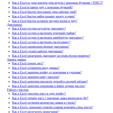
Как в Excel из даты извлечь день недели с помощью функции =ТЕКСТ?
Как в Excel вставить дату с помощью функций?
Как в Excel быстро проставить даты рабочих дней?
Как в Excel быстро найти разницу между годами?
Как в Excel быстро вставить текущее время и дату?
Диаграммы
Как в Excel создать круговую диаграмму?
Как в Excel создать и настроить точечный график?
Как в Excel создать и настроить линейчатую диаграмму?
Как в Excel создать и настроить гистограмму?
Как в Excel скопировать формат диаграммы?
Как в Excel сделать шаблон диаграммы?
Как в Excel распечатать диаграмму на черно-белом принтере?
Защита данных
Как в Excel скрыть лист?
Как в Excel ограничить ввод данных?
Как в Excel защитить ячейку от изменения и удаления?
Как в Excel защитить книгу паролем?
Как в Excel запретить просмотр деталей в сводной таблице?
Как в Excel запретить изменения в файле задним числом?
Работа с текстом
Как в Excel уместить текст в одну ячейку?
Как в Excel сцепить текст с помощью знака амперсанда (&)?
Как в Excel сосчитать количество знаков в строке?
Как в Excel с помощью горячих клавиш изменить стиль текста?
Как в Excel распечатать примечания?