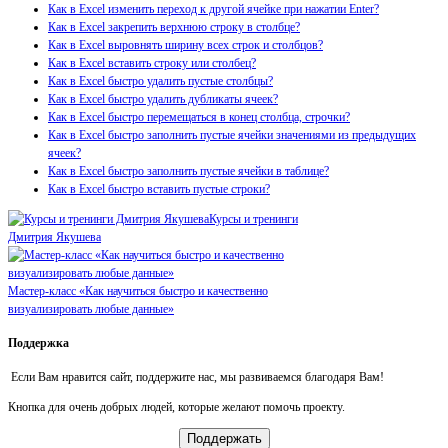
Как в Excel изменить переход к другой ячейке при нажатии Enter?
Как в Excel закрепить верхнюю строку в столбце?
Как в Excel выровнять ширину всех строк и столбцов?
Как в Excel вставить строку или столбец?
Как в Excel быстро удалить пустые столбцы?
Как в Excel быстро удалить дубликаты ячеек?
Как в Excel быстро перемещаться в конец столбца, строчки?
Как в Excel быстро заполнить пустые ячейки значениями из предыдущих
ячеек?
Как в Excel быстро заполнить пустые ячейки в таблице?
Как в Excel быстро вставить пустые строки?
Курсы и тренинги
Дмитрия Якушева
Мастер-класс «Как научиться быстро и качественно
визуализировать любые данные»
Поддержка
Если Вам нравится сайт, поддержите нас, мы развиваемся благодаря Вам!
Кнопка для очень добрых людей, которые желают помочь проекту.
Поддержать