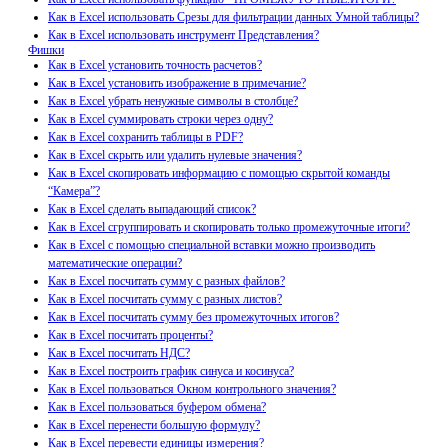
Как в Excel использовать Срезы для фильтрации данных Умной таблицы?
Как в Excel использовать инструмент Представления?
Фишки
Как в Excel установить точность расчетов?
Как в Excel установить изображение в примечание?
Как в Excel убрать ненужные символы в столбце?
Как в Excel суммировать строки через одну?
Как в Excel сохранить таблицы в PDF?
Как в Excel скрыть или удалить нулевые значения?
Как в Excel скопировать информацию с помощью скрытой команды
“Камера”?
Как в Excel сделать выпадающий список?
Как в Excel сгруппировать и скопировать только промежуточные итоги?
Как в Excel с помощью специальной вставки можно производить
математические операции?
Как в Excel посчитать сумму с разных файлов?
Как в Excel посчитать сумму с разных листов?
Как в Excel посчитать сумму без промежуточных итогов?
Как в Excel посчитать проценты?
Как в Excel посчитать НДС?
Как в Excel построить график синуса и косинуса?
Как в Excel пользоваться Окном контрольного значения?
Как в Excel пользоваться буфером обмена?
Как в Excel перенести большую формулу?
Как в Excel перевести единицы измерения?