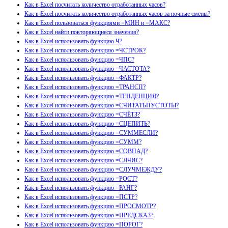
Как в Excel посчитать количество отработанных часов?
Как в Excel посчитать количество отработанных часов за ночные смены?
Как в Excel пользоваться функциями =МИН и =МАКС?
Как в Excel найти повторяющиеся значения?
Как в Excel использовать функцию Ч?
Как в Excel использовать функцию =ЧСТРОК?
Как в Excel использовать функцию =ЧПС?
Как в Excel использовать функцию =ЧАСТОТА?
Как в Excel использовать функцию =ФАКТР?
Как в Excel использовать функцию =ТРАНСП?
Как в Excel использовать функцию =ТЕНДЕНЦИЯ?
Как в Excel использовать функцию =СЧИТАТЬПУСТОТЫ?
Как в Excel использовать функцию =СЧЁТЗ?
Как в Excel использовать функцию =СЦЕПИТЬ?
Как в Excel использовать функцию =СУММЕСЛИ?
Как в Excel использовать функцию =СУММ?
Как в Excel использовать функцию =СОВПАД?
Как в Excel использовать функцию =СЛЧИС?
Как в Excel использовать функцию =СЛУЧМЕЖДУ?
Как в Excel использовать функцию =РОСТ?
Как в Excel использовать функцию =РАНГ?
Как в Excel использовать функцию =ПСТР?
Как в Excel использовать функцию =ПРОСМОТР?
Как в Excel использовать функцию =ПРЕДСКАЗ?
Как в Excel использовать функцию =ПОРОГ?