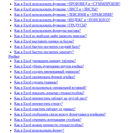
Как в Excel использовать функции =ПРОИЗВЕД и =СУММПРОИЗВ?
Как в Excel использовать функции =ЛИСТ и =ЛИСТЫ?
Как в Excel использовать функции =ЛЕВСИМВ и =ПРАВСИМВ?
Как в Excel использовать функции =ИНДЕКС и =ПОИСКПОЗ?
Как в Excel использовать функции =ГРАДУСЫ?
Как в Excel использовать формулы массива?
Как в Excel из арабских цифр написать римские?
Как в Excel выставить оценки за баллы?
Как в Excel быстро посчитать средний балл?
Как в Excel быстро посчитать зарплату?
Ячейки
Как в Excel уменьшить ширину таблицы?
Как в Excel убрать нумерацию внутри ячейки?
Как в Excel создать именованный диапазон?
Как в Excel скопировать формат ячейки?
Как в Excel сделать границы?
Как в Excel пользоваться специальной вставкой?
Как в Excel показать скрытые строки/столбцы?
Как в Excel переместить таблицу на другой лист?
Как в Excel переместить строку?
Как в Excel очистить таблицу от данных?
Как в Excel отобразить связи между формулами и ячейками?
Как в Excel отменить свертывание столбцов?
Как в Excel можно перенести строки/столбцы?
Как в Excel использовать форму?