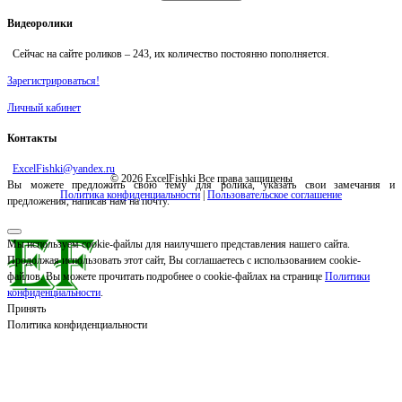
Видеоролики
Сейчас на сайте роликов –
243
, их количество постоянно пополняется.
Зарегистрироваться!
Личный кабинет
Контакты
ExcelFishki@yandex.ru
© 2026 ExcelFishki Все права защищены
Вы можете предложить свою тему для ролика, указать свои замечания и
Политика конфиденциальности
|
Пользовательское соглашение
предложения, написав нам на почту.
Мы используем cookie-файлы для наилучшего представления нашего сайта.
Продолжая использовать этот сайт, Вы соглашаетесь с использованием cookie-
файлов. Вы можете прочитать подробнее о cookie-файлах на странице
Политики
конфиденциальности
.
Принять
Политика конфиденциальности