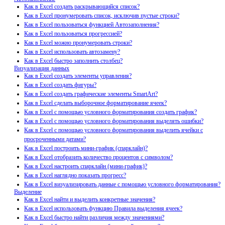
Как в Excel создать раскрывающийся список?
Как в Excel пронумеровать список, исключив пустые строки?
Как в Excel пользоваться функцией Автозаполнения?
Как в Excel пользоваться прогрессией?
Как в Excel можно пронумеровать строки?
Как в Excel использовать автозамену?
Как в Excel быстро заполнить столбец?
Визуализация данных
Как в Excel создать элементы управления?
Как в Excel создать фигуры?
Как в Excel создать графические элементы SmartArt?
Как в Excel сделать выборочное форматирование ячеек?
Как в Excel с помощью условного форматирования создать график?
Как в Excel с помощью условного форматирования выделять ошибки?
Как в Excel с помощью условного форматирования выделить ячейки с
просроченными датами?
Как в Excel построить мини-график (спарклайн)?
Как в Excel отобразить количество процентов с символом?
Как в Excel настроить спарклайн (мини-график)?
Как в Excel наглядно показать прогресс?
Как в Excel визуализировать данные с помощью условного форматирования?
Выделение
Как в Excel найти и выделить конкретные значения?
Как в Excel использовать функцию Правила выделения ячеек?
Как в Excel быстро найти различия между значениями?