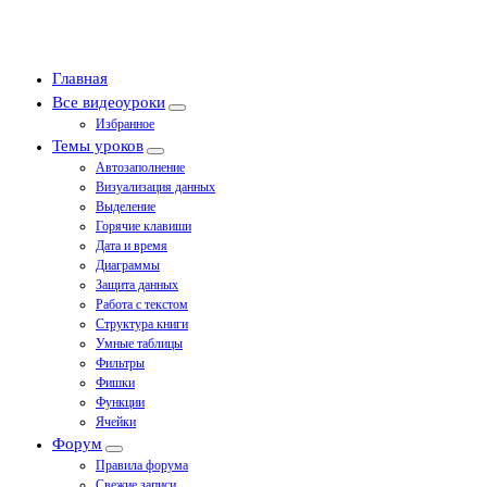
Главная
Все видеоуроки
Избранное
Темы уроков
Автозаполнение
Визуализация данных
Выделение
Горячие клавиши
Дата и время
Диаграммы
Защита данных
Работа с текстом
Структура книги
Умные таблицы
Фильтры
Фишки
Функции
Ячейки
Форум
Правила форума
Свежие записи