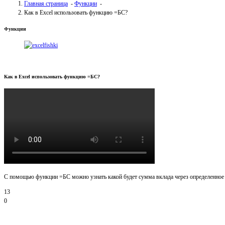
Главная страница
-
Функции
-
Как в Excel использовать функцию =БС?
Функции
Как в Excel использовать функцию =БС?
С помощью функции =БС можно узнать какой будет сумма вклада через определенное
13
0
Спасибо 