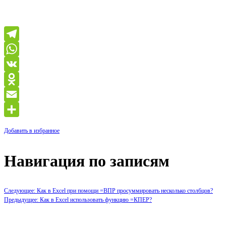
Telegram
WhatsApp
VK
Odnoklassniki
Email
Отправить
Добавить в избранное
Навигация по записям
Следующее: Как в Excel при помощи =ВПР просуммировать несколько столбцов?
Предыдущее: Как в Excel использовать функцию =КПЕР?