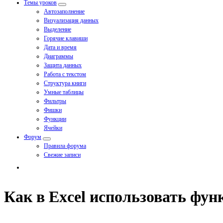
Темы уроков
Автозаполнение
Визуализация данных
Выделение
Горячие клавиши
Дата и время
Диаграммы
Защита данных
Работа с текстом
Структура книги
Умные таблицы
Фильтры
Фишки
Функции
Ячейки
Форум
Правила форума
Свежие записи
Как в Excel использовать фу