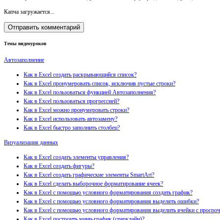
Капча загружается...
Темы видеоуроков
Автозаполнение
Как в Excel создать раскрывающийся список?
Как в Excel пронумеровать список, исключив пустые строки?
Как в Excel пользоваться функцией Автозаполнения?
Как в Excel пользоваться прогрессией?
Как в Excel можно пронумеровать строки?
Как в Excel использовать автозамену?
Как в Excel быстро заполнить столбец?
Визуализация данных
Как в Excel создать элементы управления?
Как в Excel создать фигуры?
Как в Excel создать графические элементы SmartArt?
Как в Excel сделать выборочное форматирование ячеек?
Как в Excel с помощью условного форматирования создать график?
Как в Excel с помощью условного форматирования выделять ошибки?
Как в Excel с помощью условного форматирования выделить ячейки с просро
Как в Excel построить мини-график (спарклайн)?