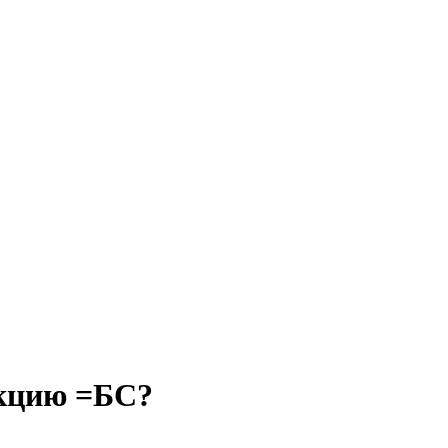
нкцию =БС?