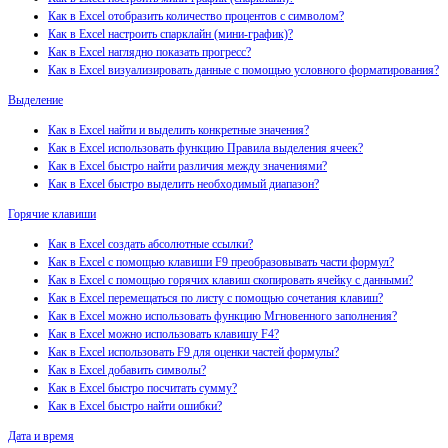
Как в Excel отобразить количество процентов с символом?
Как в Excel настроить спарклайн (мини-график)?
Как в Excel наглядно показать прогресс?
Как в Excel визуализировать данные с помощью условного форматирования?
Выделение
Как в Excel найти и выделить конкретные значения?
Как в Excel использовать функцию Правила выделения ячеек?
Как в Excel быстро найти различия между значениями?
Как в Excel быстро выделить необходимый диапазон?
Горячие клавиши
Как в Excel создать абсолютные ссылки?
Как в Excel с помощью клавиши F9 преобразовывать части формул?
Как в Excel с помощью горячих клавиш скопировать ячейку с данными?
Как в Excel перемещаться по листу с помощью сочетания клавиш?
Как в Excel можно использовать функцию Мгновенного заполнения?
Как в Excel можно использовать клавишу F4?
Как в Excel использовать F9 для оценки частей формулы?
Как в Excel добавить символы?
Как в Excel быстро посчитать сумму?
Как в Excel быстро найти ошибки?
Дата и время