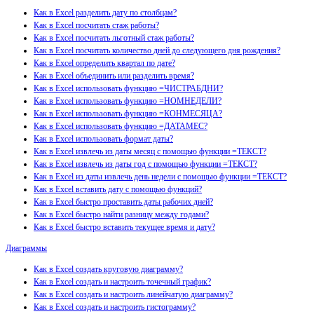
Как в Excel разделить дату по столбцам?
Как в Excel посчитать стаж работы?
Как в Excel посчитать льготный стаж работы?
Как в Excel посчитать количество дней до следующего дня рождения?
Как в Excel определить квартал по дате?
Как в Excel объединить или разделить время?
Как в Excel использовать функцию =ЧИСТРАБДНИ?
Как в Excel использовать функцию =НОМНЕДЕЛИ?
Как в Excel использовать функцию =КОНМЕСЯЦА?
Как в Excel использовать функцию =ДАТАМЕС?
Как в Excel использовать формат даты?
Как в Excel извлечь из даты месяц с помощью функции =ТЕКСТ?
Как в Excel извлечь из даты год с помощью функции =ТЕКСТ?
Как в Excel из даты извлечь день недели с помощью функции =ТЕКСТ?
Как в Excel вставить дату с помощью функций?
Как в Excel быстро проставить даты рабочих дней?
Как в Excel быстро найти разницу между годами?
Как в Excel быстро вставить текущее время и дату?
Диаграммы
Как в Excel создать круговую диаграмму?
Как в Excel создать и настроить точечный график?
Как в Excel создать и настроить линейчатую диаграмму?
Как в Excel создать и настроить гистограмму?