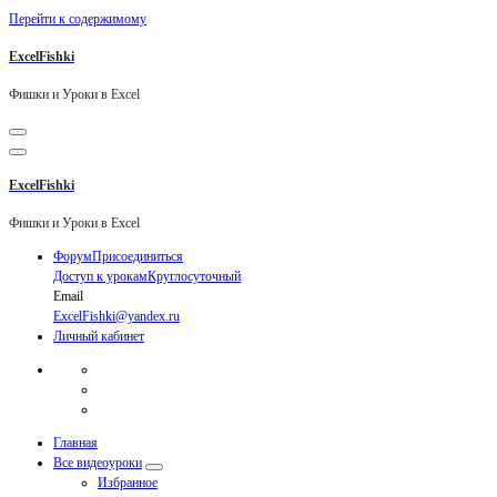
Перейти к содержимому
ExcelFishki
Фишки и Уроки в Excel
ExcelFishki
Фишки и Уроки в Excel
Форум
Присоединиться
Доступ к урокам
Круглосуточный
Email
ExcelFishki@yandex.ru
Личный кабинет
Главная
Все видеоуроки
Избранное