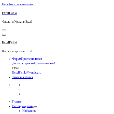
Перейти к содержимому
ExcelFishki
Фишки и Уроки в Excel
ExcelFishki
Фишки и Уроки в Excel
Форум
Присоединиться
Доступ к урокам
Круглосуточный
Email
ExcelFishki@yandex.ru
Личный кабинет
Главная
Все видеоуроки
Избранное