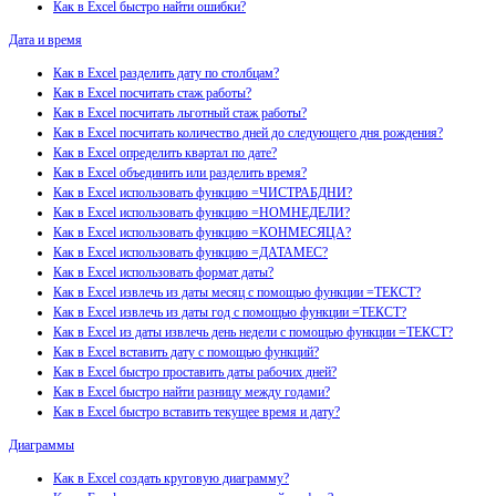
Как в Excel быстро найти ошибки?
Дата и время
Как в Excel разделить дату по столбцам?
Как в Excel посчитать стаж работы?
Как в Excel посчитать льготный стаж работы?
Как в Excel посчитать количество дней до следующего дня рождения?
Как в Excel определить квартал по дате?
Как в Excel объединить или разделить время?
Как в Excel использовать функцию =ЧИСТРАБДНИ?
Как в Excel использовать функцию =НОМНЕДЕЛИ?
Как в Excel использовать функцию =КОНМЕСЯЦА?
Как в Excel использовать функцию =ДАТАМЕС?
Как в Excel использовать формат даты?
Как в Excel извлечь из даты месяц с помощью функции =ТЕКСТ?
Как в Excel извлечь из даты год с помощью функции =ТЕКСТ?
Как в Excel из даты извлечь день недели с помощью функции =ТЕКСТ?
Как в Excel вставить дату с помощью функций?
Как в Excel быстро проставить даты рабочих дней?
Как в Excel быстро найти разницу между годами?
Как в Excel быстро вставить текущее время и дату?
Диаграммы
Как в Excel создать круговую диаграмму?