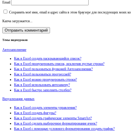
Email
Сохранить моё имя, email и адрес сайта в этом браузере для последующих моих к
Капча загружается...
Темы видеоуроков
Автозаполнение
Как в Excel создать раскрывающийся список?
Как в Excel пронумеровать список, исключив пустые строки?
Как в Excel пользоваться функцией Автозаполнения?
Как в Excel пользоваться прогрессией?
Как в Excel можно пронумеровать строки?
Как в Excel использовать автозамену?
Как в Excel быстро заполнить столбец?
Визуализация данных
Как в Excel создать элементы управления?
Как в Excel создать фигуры?
Как в Excel создать графические элементы SmartArt?
Как в Excel сделать выборочное форматирование ячеек?
Как в Excel с помощью условного форматирования создать график?