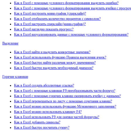
Как в Excel с помощью условного форматирования выделять ошибки?
Как в Excel с помощью условного форматирования выделить ячейки с просро
Как в Excel построить мини-график (спарклайн)?
Как в Excel отобразить количество процентов с символом?
Как в Excel настроить спарклайн (мини-график)?
Как в Excel наглядно показать прогресс?
Как в Excel визуализировать данные с помощью условного форматирования?
Выделение
Как в Excel найти и выделить конкретные значения?
Как в Excel использовать функцию Правила выделения ячеек?
Как в Excel быстро найти различия между значениями?
Как в Excel быстро выделить необходимый диапазон?
Горячие клавиши
Как в Excel создать абсолютные ссылки?
Как в Excel с помощью клавиши F9 преобразовывать части формул?
Как в Excel с помощью горячих клавиш скопировать ячейку с данными?
Как в Excel перемещаться по листу с помощью сочетания клавиш?
Как в Excel можно использовать функцию Мгновенного заполнения?
Как в Excel можно использовать клавишу F4?
Как в Excel использовать F9 для оценки частей формулы?
Как в Excel добавить символы?
Как в Excel быстро посчитать сумму?