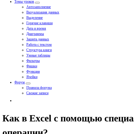
Темы уроков
Автозаполнение
Визуализация данных
Выделение
Горячие клавиши
Дата и время
Диаграммы
Защита данных
Работа с текстом
Структура книги
Умные таблицы
Фильтры
Фишки
Функции
Ячейки
Форум
Правила форума
Свежие записи
Как в Excel с помощью специ
операции?