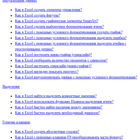
Визуализация данных
Как в Excel создать элементы управления?
Как в Excel создать фигуры?
Как в Excel создать графические элементы SmartArt?
Как в Excel сделать выборочное форматирование ячеек?
Как в Excel с помощью условного форматирования создать график?
Как в Excel с помощью условного форматирования выделять ошибки?
Как в Excel с помощью условного форматирования выделить ячейки с
просроченными датами?
Как в Excel построить мини-график (спарклайн)?
Как в Excel отобразить количество процентов с символом?
Как в Excel настроить спарклайн (мини-график)?
Как в Excel наглядно показать прогресс?
Как в Excel визуализировать данные с помощью условного форматирования?
Выделение
Как в Excel найти и выделить конкретные значения?
Как в Excel использовать функцию Правила выделения ячеек?
Как в Excel быстро найти различия между значениями?
Как в Excel быстро выделить необходимый диапазон?
Горячие клавиши
Как в Excel создать абсолютные ссылки?
Как в Excel с помощью клавиши F9 преобразовывать части формул?