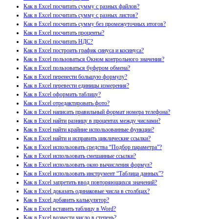
Как в Excel посчитать сумму с разных файлов?
Как в Excel посчитать сумму с разных листов?
Как в Excel посчитать сумму без промежуточных итогов?
Как в Excel посчитать проценты?
Как в Excel посчитать НДС?
Как в Excel построить график синуса и косинуса?
Как в Excel пользоваться Окном контрольного значения?
Как в Excel пользоваться буфером обмена?
Как в Excel перенести большую формулу?
Как в Excel перевести единицы измерения?
Как в Excel оформить таблицу?
Как в Excel отредактировать фото?
Как в Excel написать правильный формат номера телефона?
Как в Excel найти разницу в процентах между числами?
Как в Excel найти крайние использованные функции?
Как в Excel найти и исправить циклические ссылки?
Как в Excel использовать средства “Подбор параметра”?
Как в Excel использовать смешанные ссылки?
Как в Excel использовать окно вычисления формул?
Как в Excel использовать инструмент “Таблица данных”?
Как в Excel запретить ввод повторяющихся значений?
Как в Excel доказать одинаковые числа в столбцах?
Как в Excel добавить калькулятор?
Как в Excel вставить таблицу в Word?
Как в Excel возвести число в степень?