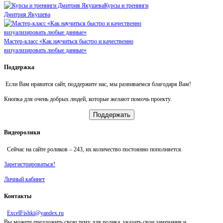
Курсы и тренинги
Дмитрия Якушева
Мастер-класс «Как научиться быстро и качественно
визуализировать любые данные»
Поддержка
Если Вам нравится сайт, поддержите нас, мы развиваемся благодаря Вам!
Кнопка для очень добрых людей, которые желают помочь проекту.
Поддержать
Видеоролики
Сейчас на сайте роликов –
243
, их количество постоянно пополняется.
Зарегистрироваться!
Личный кабинет
Контакты
ExcelFishki@yandex.ru
Вы можете предложить свою тему для ролика, указать свои замечания и