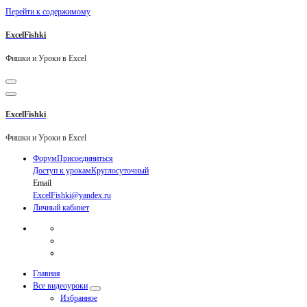
Перейти к содержимому
ExcelFishki
Фишки и Уроки в Excel
ExcelFishki
Фишки и Уроки в Excel
Форум
Присоединиться
Доступ к урокам
Круглосуточный
Email
ExcelFishki@yandex.ru
Личный кабинет
Главная
Все видеоуроки
Избранное