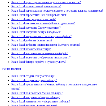
Как в Excel при создании книги задать количество листов?
Как в Excel поменять отображение листа?
Как в Excel перемещаться по ленте вкладок с помощью клавиш клавиатуры?
Как в Excel переместить или скопировать лист?
Как в Excel отрегулировать масштаб?
Как в Excel открыть несколько файлов в одном окне?
Как в Excel настроить Строку состояния?
Как в Excel настроить ленту с вкладками?
Как в Excel закрепить часто используемые файлы?
Как в Excel добавить фон на лист?
Как в Excel добавить кнопки на панель быстрого доступа?
Как в Excel вставить колонтитул?
Как в Excel восстановить не сохраненный файл?
Как в Excel включить отображение листов книги?
Как в Excel быстро перейти к нужному листу?
Умные таблицы
Как в Excel создать Умную таблицу?
Как в Excel создать сводную таблицу?
Как в Excel проще заполнять Умную таблицу с помощью выпадающего
списка?
Как в Excel пользоваться Умной таблицей?
Как в Excel настраивать Умную таблицу?
Как в Excel изменить тему оформления таблицы?
Как в Excel вставить лист из шаблона?