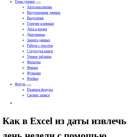
Темы уроков
Автозаполнение
Визуализация данных
Выделение
Горячие клавиши
Дата и время
Диаграммы
Защита данных
Работа с текстом
Структура книги
Умные таблицы
Фильтры
Фишки
Функции
Ячейки
Форум
Правила форума
Свежие записи
Как в Excel из даты извлечь
день недели с помощью