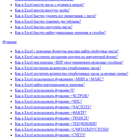
Как в Excel ввести число с нулями в начале?
Как в Excel ввести простую дробь?
Как в Excel быстро удалить все примечания с листа?
Как в Excel быстро сравнить две таблицы?
Как в Excel быстро округлить числа?
Как в Excel быстро найти уникальные значения в столбце?
Функции
Как в Excel с помощью формулы массива найти свободные числа?
Как в Excel рассчитать погашение кредита по аннуитетной форме?
Как в Excel при помощи =ВПР просуммировать несколько столбцов?
Как в Excel посчитать количество отработанных часов?
Как в Excel посчитать количество отработанных часов за ночные смены?
Как в Excel пользоваться функциями =МИН и =МАКС?
Как в Excel найти повторяющиеся значения?
Как в Excel использовать функцию Ч?
Как в Excel использовать функцию =ЧСТРОК?
Как в Excel использовать функцию =ЧПС?
Как в Excel использовать функцию =ЧАСТОТА?
Как в Excel использовать функцию =ФАКТР?
Как в Excel использовать функцию =ТРАНСП?
Как в Excel использовать функцию =ТЕНДЕНЦИЯ?
Как в Excel использовать функцию =СЧИТАТЬПУСТОТЫ?
Как в Excel использовать функцию =СЧЁТЗ?