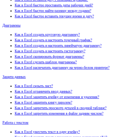
Как в Excel быстро проставить даты рабочих дней?
Как в Excel быстро найти разницу между годами?
Как в Excel быстро вставить текущее время и дату?
Диаграммы
Как в Excel создать круговую диаграмму?
Как в Excel создать и настроить точечный график?
Как в Excel создать и настроить линейчатую диаграмму?
Как в Excel создать и настроить гистограмму?
Как в Excel скопировать формат диаграммы?
Как в Excel сделать шаблон диаграммы?
Как в Excel распечатать диаграмму на черно-белом принтере?
Защита данных
Как в Excel скрыть лист?
Как в Excel ограничить ввод данных?
Как в Excel защитить ячейку от изменения и удаления?
Как в Excel защитить книгу паролем?
Как в Excel запретить просмотр деталей в сводной таблице?
Как в Excel запретить изменения в файле задним числом?
Работа с текстом
Как в Excel уместить текст в одну ячейку?