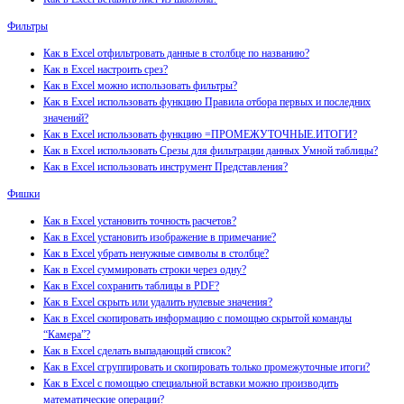
Фильтры
Как в Excel отфильтровать данные в столбце по названию?
Как в Excel настроить срез?
Как в Excel можно использовать фильтры?
Как в Excel использовать функцию Правила отбора первых и последних
значений?
Как в Excel использовать функцию =ПРОМЕЖУТОЧНЫЕ.ИТОГИ?
Как в Excel использовать Срезы для фильтрации данных Умной таблицы?
Как в Excel использовать инструмент Представления?
Фишки
Как в Excel установить точность расчетов?
Как в Excel установить изображение в примечание?
Как в Excel убрать ненужные символы в столбце?
Как в Excel суммировать строки через одну?
Как в Excel сохранить таблицы в PDF?
Как в Excel скрыть или удалить нулевые значения?
Как в Excel скопировать информацию с помощью скрытой команды
“Камера”?
Как в Excel сделать выпадающий список?
Как в Excel сгруппировать и скопировать только промежуточные итоги?
Как в Excel с помощью специальной вставки можно производить
математические операции?