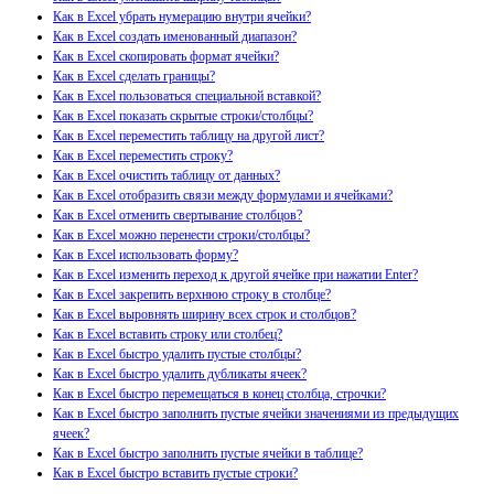
Как в Excel убрать нумерацию внутри ячейки?
Как в Excel создать именованный диапазон?
Как в Excel скопировать формат ячейки?
Как в Excel сделать границы?
Как в Excel пользоваться специальной вставкой?
Как в Excel показать скрытые строки/столбцы?
Как в Excel переместить таблицу на другой лист?
Как в Excel переместить строку?
Как в Excel очистить таблицу от данных?
Как в Excel отобразить связи между формулами и ячейками?
Как в Excel отменить свертывание столбцов?
Как в Excel можно перенести строки/столбцы?
Как в Excel использовать форму?
Как в Excel изменить переход к другой ячейке при нажатии Enter?
Как в Excel закрепить верхнюю строку в столбце?
Как в Excel выровнять ширину всех строк и столбцов?
Как в Excel вставить строку или столбец?
Как в Excel быстро удалить пустые столбцы?
Как в Excel быстро удалить дубликаты ячеек?
Как в Excel быстро перемещаться в конец столбца, строчки?
Как в Excel быстро заполнить пустые ячейки значениями из предыдущих
ячеек?
Как в Excel быстро заполнить пустые ячейки в таблице?
Как в Excel быстро вставить пустые строки?