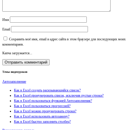
Имя
Email
Сохранить моё имя, email и адрес сайта в этом браузере для последующих моих
комментариев.
Капча загружается...
Темы видеоуроков
Автозаполнение
Как в Excel создать раскрывающийся список?
Как в Excel пронумеровать список, исключив пустые строки?
Как в Excel пользоваться функцией Автозаполнения?
Как в Excel пользоваться прогрессией?
Как в Excel можно пронумеровать строки?
Как в Excel использовать автозамену?
Как в Excel быстро заполнить столбец?