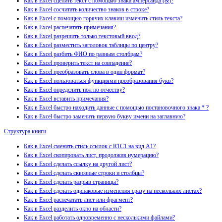
Как в Excel сцепить текст с помощью знака амперсанда (&)?
Как в Excel сосчитать количество знаков в строке?
Как в Excel с помощью горячих клавиш изменить стиль текста?
Как в Excel распечатать примечания?
Как в Excel разрешить только текстовый ввод?
Как в Excel разместить заголовок таблицы по центру?
Как в Excel разбить ФИО по разным столбцам?
Как в Excel проверить текст на совпадение?
Как в Excel преобразовать слова в один формат?
Как в Excel пользоваться функциями преобразования букв?
Как в Excel определить пол по отчеству?
Как в Excel вставить примечания?
Как в Excel быстро находить данные с помощью постановочного знака * ?
Как в Excel быстро заменить первую букву имени на заглавную?
Структура книги
Как в Excel сменить стиль ссылок с R1C1 на вид A1?
Как в Excel скопировать лист, продолжив нумерацию?
Как в Excel сделать ссылку на другой лист?
Как в Excel сделать сквозные строки и столбцы?
Как в Excel сделать разрыв страницы?
Как в Excel сделать одинаковые изменения сразу на нескольких листах?
Как в Excel распечатать лист или фрагмент?
Как в Excel разделить окно на области?
Как в Excel работать одновременно с несколькими файлами?