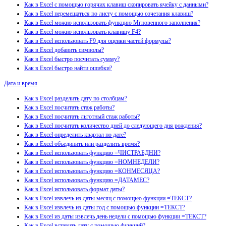
Как в Excel с помощью горячих клавиш скопировать ячейку с данными?
Как в Excel перемещаться по листу с помощью сочетания клавиш?
Как в Excel можно использовать функцию Мгновенного заполнения?
Как в Excel можно использовать клавишу F4?
Как в Excel использовать F9 для оценки частей формулы?
Как в Excel добавить символы?
Как в Excel быстро посчитать сумму?
Как в Excel быстро найти ошибки?
Дата и время
Как в Excel разделить дату по столбцам?
Как в Excel посчитать стаж работы?
Как в Excel посчитать льготный стаж работы?
Как в Excel посчитать количество дней до следующего дня рождения?
Как в Excel определить квартал по дате?
Как в Excel объединить или разделить время?
Как в Excel использовать функцию =ЧИСТРАБДНИ?
Как в Excel использовать функцию =НОМНЕДЕЛИ?
Как в Excel использовать функцию =КОНМЕСЯЦА?
Как в Excel использовать функцию =ДАТАМЕС?
Как в Excel использовать формат даты?
Как в Excel извлечь из даты месяц с помощью функции =ТЕКСТ?
Как в Excel извлечь из даты год с помощью функции =ТЕКСТ?
Как в Excel из даты извлечь день недели с помощью функции =ТЕКСТ?
Как в Excel вставить дату с помощью функций?