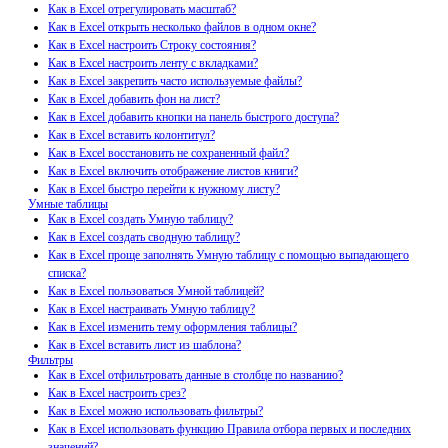
Как в Excel отрегулировать масштаб?
Как в Excel открыть несколько файлов в одном окне?
Как в Excel настроить Строку состояния?
Как в Excel настроить ленту с вкладками?
Как в Excel закрепить часто используемые файлы?
Как в Excel добавить фон на лист?
Как в Excel добавить кнопки на панель быстрого доступа?
Как в Excel вставить колонтитул?
Как в Excel восстановить не сохраненный файл?
Как в Excel включить отображение листов книги?
Как в Excel быстро перейти к нужному листу?
Умные таблицы
Как в Excel создать Умную таблицу?
Как в Excel создать сводную таблицу?
Как в Excel проще заполнять Умную таблицу с помощью выпадающего
списка?
Как в Excel пользоваться Умной таблицей?
Как в Excel настраивать Умную таблицу?
Как в Excel изменить тему оформления таблицы?
Как в Excel вставить лист из шаблона?
Фильтры
Как в Excel отфильтровать данные в столбце по названию?
Как в Excel настроить срез?
Как в Excel можно использовать фильтры?
Как в Excel использовать функцию Правила отбора первых и последних
значений?