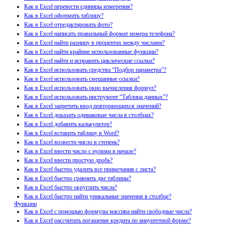
Как в Excel перевести единицы измерения?
Как в Excel оформить таблицу?
Как в Excel отредактировать фото?
Как в Excel написать правильный формат номера телефона?
Как в Excel найти разницу в процентах между числами?
Как в Excel найти крайние использованные функции?
Как в Excel найти и исправить циклические ссылки?
Как в Excel использовать средства “Подбор параметра”?
Как в Excel использовать смешанные ссылки?
Как в Excel использовать окно вычисления формул?
Как в Excel использовать инструмент “Таблица данных”?
Как в Excel запретить ввод повторяющихся значений?
Как в Excel доказать одинаковые числа в столбцах?
Как в Excel добавить калькулятор?
Как в Excel вставить таблицу в Word?
Как в Excel возвести число в степень?
Как в Excel ввести число с нулями в начале?
Как в Excel ввести простую дробь?
Как в Excel быстро удалить все примечания с листа?
Как в Excel быстро сравнить две таблицы?
Как в Excel быстро округлить числа?
Как в Excel быстро найти уникальные значения в столбце?
Функции
Как в Excel с помощью формулы массива найти свободные числа?
Как в Excel рассчитать погашение кредита по аннуитетной форме?