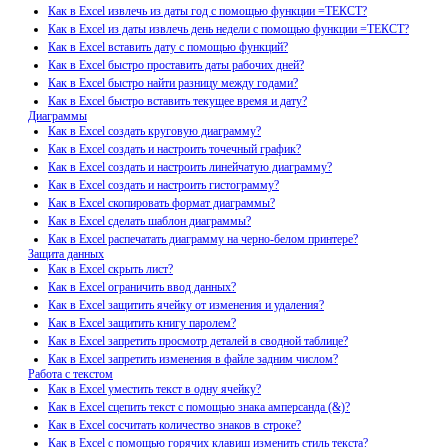
Как в Excel извлечь из даты год с помощью функции =ТЕКСТ?
Как в Excel из даты извлечь день недели с помощью функции =ТЕКСТ?
Как в Excel вставить дату с помощью функций?
Как в Excel быстро проставить даты рабочих дней?
Как в Excel быстро найти разницу между годами?
Как в Excel быстро вставить текущее время и дату?
Диаграммы
Как в Excel создать круговую диаграмму?
Как в Excel создать и настроить точечный график?
Как в Excel создать и настроить линейчатую диаграмму?
Как в Excel создать и настроить гистограмму?
Как в Excel скопировать формат диаграммы?
Как в Excel сделать шаблон диаграммы?
Как в Excel распечатать диаграмму на черно-белом принтере?
Защита данных
Как в Excel скрыть лист?
Как в Excel ограничить ввод данных?
Как в Excel защитить ячейку от изменения и удаления?
Как в Excel защитить книгу паролем?
Как в Excel запретить просмотр деталей в сводной таблице?
Как в Excel запретить изменения в файле задним числом?
Работа с текстом
Как в Excel уместить текст в одну ячейку?
Как в Excel сцепить текст с помощью знака амперсанда (&)?
Как в Excel сосчитать количество знаков в строке?
Как в Excel с помощью горячих клавиш изменить стиль текста?