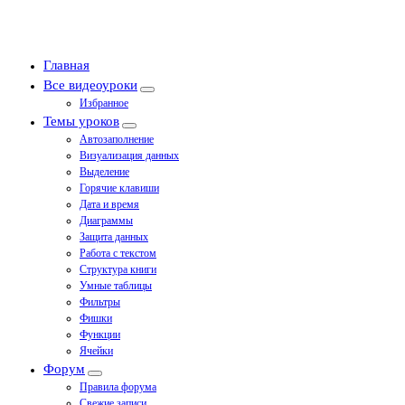
Главная
Все видеоуроки
Избранное
Темы уроков
Автозаполнение
Визуализация данных
Выделение
Горячие клавиши
Дата и время
Диаграммы
Защита данных
Работа с текстом
Структура книги
Умные таблицы
Фильтры
Фишки
Функции
Ячейки
Форум
Правила форума
Свежие записи