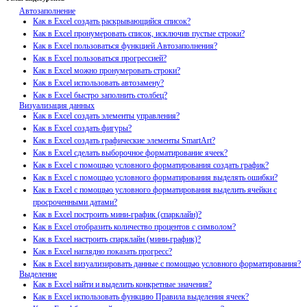
Автозаполнение
Как в Excel создать раскрывающийся список?
Как в Excel пронумеровать список, исключив пустые строки?
Как в Excel пользоваться функцией Автозаполнения?
Как в Excel пользоваться прогрессией?
Как в Excel можно пронумеровать строки?
Как в Excel использовать автозамену?
Как в Excel быстро заполнить столбец?
Визуализация данных
Как в Excel создать элементы управления?
Как в Excel создать фигуры?
Как в Excel создать графические элементы SmartArt?
Как в Excel сделать выборочное форматирование ячеек?
Как в Excel с помощью условного форматирования создать график?
Как в Excel с помощью условного форматирования выделять ошибки?
Как в Excel с помощью условного форматирования выделить ячейки с
просроченными датами?
Как в Excel построить мини-график (спарклайн)?
Как в Excel отобразить количество процентов с символом?
Как в Excel настроить спарклайн (мини-график)?
Как в Excel наглядно показать прогресс?
Как в Excel визуализировать данные с помощью условного форматирования?
Выделение
Как в Excel найти и выделить конкретные значения?
Как в Excel использовать функцию Правила выделения ячеек?