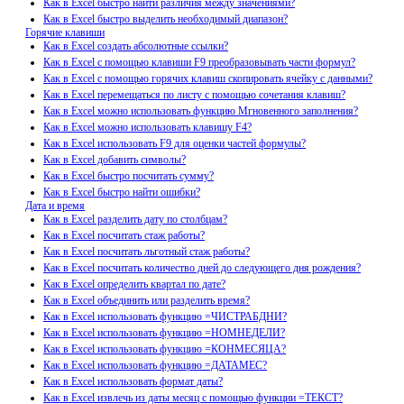
Как в Excel быстро найти различия между значениями?
Как в Excel быстро выделить необходимый диапазон?
Горячие клавиши
Как в Excel создать абсолютные ссылки?
Как в Excel с помощью клавиши F9 преобразовывать части формул?
Как в Excel с помощью горячих клавиш скопировать ячейку с данными?
Как в Excel перемещаться по листу с помощью сочетания клавиш?
Как в Excel можно использовать функцию Мгновенного заполнения?
Как в Excel можно использовать клавишу F4?
Как в Excel использовать F9 для оценки частей формулы?
Как в Excel добавить символы?
Как в Excel быстро посчитать сумму?
Как в Excel быстро найти ошибки?
Дата и время
Как в Excel разделить дату по столбцам?
Как в Excel посчитать стаж работы?
Как в Excel посчитать льготный стаж работы?
Как в Excel посчитать количество дней до следующего дня рождения?
Как в Excel определить квартал по дате?
Как в Excel объединить или разделить время?
Как в Excel использовать функцию =ЧИСТРАБДНИ?
Как в Excel использовать функцию =НОМНЕДЕЛИ?
Как в Excel использовать функцию =КОНМЕСЯЦА?
Как в Excel использовать функцию =ДАТАМЕС?
Как в Excel использовать формат даты?
Как в Excel извлечь из даты месяц с помощью функции =ТЕКСТ?