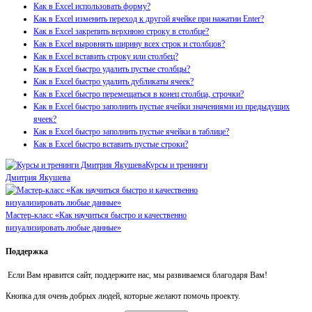
Как в Excel использовать форму?
Как в Excel изменить переход к другой ячейке при нажатии Enter?
Как в Excel закрепить верхнюю строку в столбце?
Как в Excel выровнять ширину всех строк и столбцов?
Как в Excel вставить строку или столбец?
Как в Excel быстро удалить пустые столбцы?
Как в Excel быстро удалить дубликаты ячеек?
Как в Excel быстро перемещаться в конец столбца, строчки?
Как в Excel быстро заполнить пустые ячейки значениями из предыдущих
ячеек?
Как в Excel быстро заполнить пустые ячейки в таблице?
Как в Excel быстро вставить пустые строки?
Курсы и тренинги
Дмитрия Якушева
Мастер-класс «Как научиться быстро и качественно
визуализировать любые данные»
Поддержка
Если Вам нравится сайт, поддержите нас, мы развиваемся благодаря Вам!
Кнопка для очень добрых людей, которые желают помочь проекту.