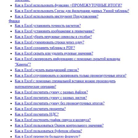
Как в Excel использовать функцию =ПРОМЕЖУТОЧНЫЕ.ИТОГИ?
Как в Excel использовать Срезы для фильтрации данных Умной таблицы?
Как в Excel использовать инструмент Представления?
Фишки
Как в Excel установить точность расчетов?
Как в Excel установить изображение в примечание?
Как в Excel убрать ненужные символы в столбце?
Как в Excel суммировать строки через одну?
Как в Excel сохранить таблицы в PDF?
Как в Excel скрыть или удалить нулевые значения?
Как в Excel скопировать информацию с помощью скрытой команды
“Камера”?
Как в Excel сделать выпадающий список?
Как в Excel сгруппировать и скопировать только промежуточные итоги?
Как в Excel с помощью специальной вставки можно производить
математические операции?
Как в Excel посчитать сумму с разных файлов?
Как в Excel посчитать сумму с разных листов?
Как в Excel посчитать сумму без промежуточных итогов?
Как в Excel посчитать проценты?
Как в Excel посчитать НДС?
Как в Excel построить график синуса и косинуса?
Как в Excel пользоваться Окном контрольного значения?
Как в Excel пользоваться буфером обмена?
Как в Excel перенести большую формулу?