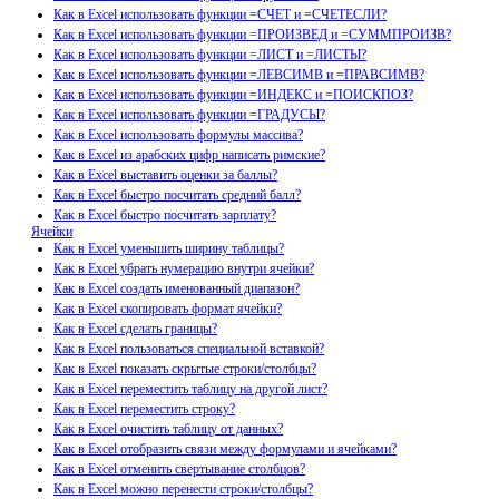
Как в Excel использовать функции =СЧЕТ и =СЧЕТЕСЛИ?
Как в Excel использовать функции =ПРОИЗВЕД и =СУММПРОИЗВ?
Как в Excel использовать функции =ЛИСТ и =ЛИСТЫ?
Как в Excel использовать функции =ЛЕВСИМВ и =ПРАВСИМВ?
Как в Excel использовать функции =ИНДЕКС и =ПОИСКПОЗ?
Как в Excel использовать функции =ГРАДУСЫ?
Как в Excel использовать формулы массива?
Как в Excel из арабских цифр написать римские?
Как в Excel выставить оценки за баллы?
Как в Excel быстро посчитать средний балл?
Как в Excel быстро посчитать зарплату?
Ячейки
Как в Excel уменьшить ширину таблицы?
Как в Excel убрать нумерацию внутри ячейки?
Как в Excel создать именованный диапазон?
Как в Excel скопировать формат ячейки?
Как в Excel сделать границы?
Как в Excel пользоваться специальной вставкой?
Как в Excel показать скрытые строки/столбцы?
Как в Excel переместить таблицу на другой лист?
Как в Excel переместить строку?
Как в Excel очистить таблицу от данных?
Как в Excel отобразить связи между формулами и ячейками?
Как в Excel отменить свертывание столбцов?
Как в Excel можно перенести строки/столбцы?