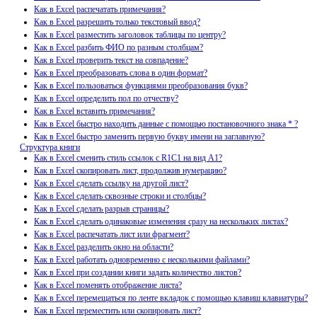
Как в Excel распечатать примечания?
Как в Excel разрешить только текстовый ввод?
Как в Excel разместить заголовок таблицы по центру?
Как в Excel разбить ФИО по разным столбцам?
Как в Excel проверить текст на совпадение?
Как в Excel преобразовать слова в один формат?
Как в Excel пользоваться функциями преобразования букв?
Как в Excel определить пол по отчеству?
Как в Excel вставить примечания?
Как в Excel быстро находить данные с помощью постановочного знака * ?
Как в Excel быстро заменить первую букву имени на заглавную?
Структура книги
Как в Excel сменить стиль ссылок с R1C1 на вид A1?
Как в Excel скопировать лист, продолжив нумерацию?
Как в Excel сделать ссылку на другой лист?
Как в Excel сделать сквозные строки и столбцы?
Как в Excel сделать разрыв страницы?
Как в Excel сделать одинаковые изменения сразу на нескольких листах?
Как в Excel распечатать лист или фрагмент?
Как в Excel разделить окно на области?
Как в Excel работать одновременно с несколькими файлами?
Как в Excel при создании книги задать количество листов?
Как в Excel поменять отображение листа?
Как в Excel перемещаться по ленте вкладок с помощью клавиш клавиатуры?
Как в Excel переместить или скопировать лист?