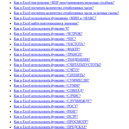
Как в Excel при помощи =ВПР просуммировать несколько столбцов?
Как в Excel посчитать количество отработанных часов?
Как в Excel посчитать количество отработанных часов за ночные смены?
Как в Excel пользоваться функциями =МИН и =МАКС?
Как в Excel найти повторяющиеся значения?
Как в Excel использовать функцию Ч?
Как в Excel использовать функцию =ЧСТРОК?
Как в Excel использовать функцию =ЧПС?
Как в Excel использовать функцию =ЧАСТОТА?
Как в Excel использовать функцию =ФАКТР?
Как в Excel использовать функцию =ТРАНСП?
Как в Excel использовать функцию =ТЕНДЕНЦИЯ?
Как в Excel использовать функцию =СЧИТАТЬПУСТОТЫ?
Как в Excel использовать функцию =СЧЁТЗ?
Как в Excel использовать функцию =СЦЕПИТЬ?
Как в Excel использовать функцию =СУММЕСЛИ?
Как в Excel использовать функцию =СУММ?
Как в Excel использовать функцию =СОВПАД?
Как в Excel использовать функцию =СЛЧИС?
Как в Excel использовать функцию =СЛУЧМЕЖДУ?
Как в Excel использовать функцию =РОСТ?
Как в Excel использовать функцию =РАНГ?
Как в Excel использовать функцию =ПСТР?
Как в Excel использовать функцию =ПРОСМОТР?
Как в Excel использовать функцию =ПРЕДСКАЗ?