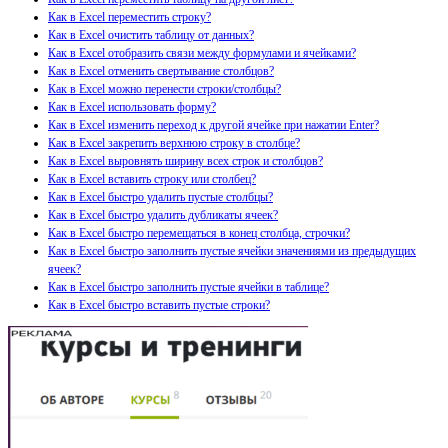
Как в Excel переместить строку?
Как в Excel очистить таблицу от данных?
Как в Excel отобразить связи между формулами и ячейками?
Как в Excel отменить свертывание столбцов?
Как в Excel можно перенести строки/столбцы?
Как в Excel использовать форму?
Как в Excel изменить переход к другой ячейке при нажатии Enter?
Как в Excel закрепить верхнюю строку в столбце?
Как в Excel выровнять ширину всех строк и столбцов?
Как в Excel вставить строку или столбец?
Как в Excel быстро удалить пустые столбцы?
Как в Excel быстро удалить дубликаты ячеек?
Как в Excel быстро перемещаться в конец столбца, строчки?
Как в Excel быстро заполнить пустые ячейки значениями из предыдущих
ячеек?
Как в Excel быстро заполнить пустые ячейки в таблице?
Как в Excel быстро вставить пустые строки?