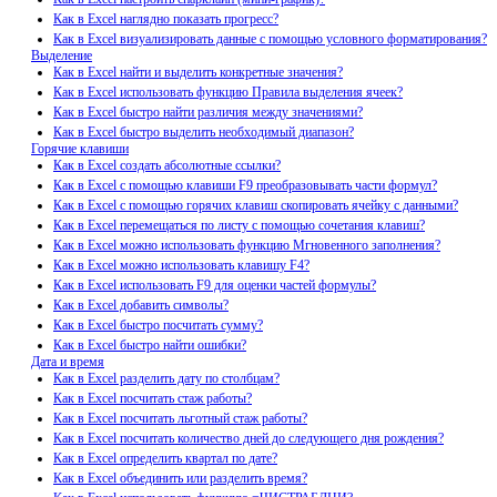
Как в Excel наглядно показать прогресс?
Как в Excel визуализировать данные с помощью условного форматирования?
Выделение
Как в Excel найти и выделить конкретные значения?
Как в Excel использовать функцию Правила выделения ячеек?
Как в Excel быстро найти различия между значениями?
Как в Excel быстро выделить необходимый диапазон?
Горячие клавиши
Как в Excel создать абсолютные ссылки?
Как в Excel с помощью клавиши F9 преобразовывать части формул?
Как в Excel с помощью горячих клавиш скопировать ячейку с данными?
Как в Excel перемещаться по листу с помощью сочетания клавиш?
Как в Excel можно использовать функцию Мгновенного заполнения?
Как в Excel можно использовать клавишу F4?
Как в Excel использовать F9 для оценки частей формулы?
Как в Excel добавить символы?
Как в Excel быстро посчитать сумму?
Как в Excel быстро найти ошибки?
Дата и время
Как в Excel разделить дату по столбцам?
Как в Excel посчитать стаж работы?
Как в Excel посчитать льготный стаж работы?
Как в Excel посчитать количество дней до следующего дня рождения?
Как в Excel определить квартал по дате?
Как в Excel объединить или разделить время?