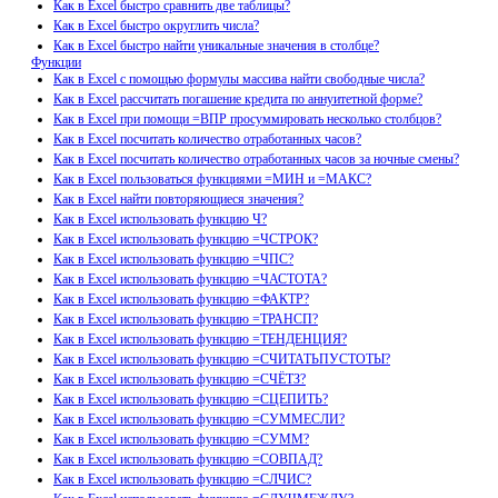
Как в Excel быстро сравнить две таблицы?
Как в Excel быстро округлить числа?
Как в Excel быстро найти уникальные значения в столбце?
Функции
Как в Excel с помощью формулы массива найти свободные числа?
Как в Excel рассчитать погашение кредита по аннуитетной форме?
Как в Excel при помощи =ВПР просуммировать несколько столбцов?
Как в Excel посчитать количество отработанных часов?
Как в Excel посчитать количество отработанных часов за ночные смены?
Как в Excel пользоваться функциями =МИН и =МАКС?
Как в Excel найти повторяющиеся значения?
Как в Excel использовать функцию Ч?
Как в Excel использовать функцию =ЧСТРОК?
Как в Excel использовать функцию =ЧПС?
Как в Excel использовать функцию =ЧАСТОТА?
Как в Excel использовать функцию =ФАКТР?
Как в Excel использовать функцию =ТРАНСП?
Как в Excel использовать функцию =ТЕНДЕНЦИЯ?
Как в Excel использовать функцию =СЧИТАТЬПУСТОТЫ?
Как в Excel использовать функцию =СЧЁТЗ?
Как в Excel использовать функцию =СЦЕПИТЬ?
Как в Excel использовать функцию =СУММЕСЛИ?
Как в Excel использовать функцию =СУММ?
Как в Excel использовать функцию =СОВПАД?
Как в Excel использовать функцию =СЛЧИС?