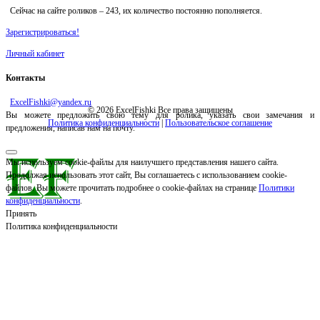
Сейчас на сайте роликов –
243
, их количество постоянно пополняется.
Зарегистрироваться!
Личный кабинет
Контакты
ExcelFishki@yandex.ru
© 2026 ExcelFishki Все права защищены
Вы можете предложить свою тему для ролика, указать свои замечания и
Политика конфиденциальности
|
Пользовательское соглашение
предложения, написав нам на почту.
Мы используем cookie-файлы для наилучшего представления нашего сайта.
Продолжая использовать этот сайт, Вы соглашаетесь с использованием cookie-
файлов. Вы можете прочитать подробнее о cookie-файлах на странице
Политики
конфиденциальности
.
Принять
Политика конфиденциальности