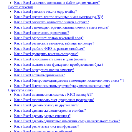
Как в Excel запретить изменения в файле задним числом?
Работа с текстом
Как в Excel уместить текст в одну ячейку?
Как в Excel сцепить текст с помощью знака амперсанда (&)?
Как в Excel сосчитать количество знаков в строке?
Как в Excel с помощью горячих клавиш изменить стиль текста?
Как в Excel распечатать примечания?
Как в Excel разрешить только текстовый ввод?
Как в Excel разместить заголовок таблицы по центру?
Как в Excel разбить ФИО по разным столбцам?
Как в Excel проверить текст на совпадение?
Как в Excel преобразовать слова в один формат?
Как в Excel пользоваться функциями преобразования букв?
Как в Excel определить пол по отчеству?
Как в Excel вставить примечания?
Как в Excel быстро находить данные с помощью постановочного знака * ?
Как в Excel быстро заменить первую букву имени на заглавную?
Структура книги
Как в Excel сменить стиль ссылок с R1C1 на вид A1?
Как в Excel скопировать лист, продолжив нумерацию?
Как в Excel сделать ссылку на другой лист?
Как в Excel сделать сквозные строки и столбцы?
Как в Excel сделать разрыв страницы?
Как в Excel сделать одинаковые изменения сразу на нескольких листах?
Как в Excel распечатать лист или фрагмент?
Как в Excel разделить окно на области?