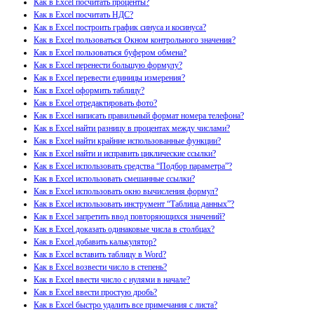
Как в Excel посчитать проценты?
Как в Excel посчитать НДС?
Как в Excel построить график синуса и косинуса?
Как в Excel пользоваться Окном контрольного значения?
Как в Excel пользоваться буфером обмена?
Как в Excel перенести большую формулу?
Как в Excel перевести единицы измерения?
Как в Excel оформить таблицу?
Как в Excel отредактировать фото?
Как в Excel написать правильный формат номера телефона?
Как в Excel найти разницу в процентах между числами?
Как в Excel найти крайние использованные функции?
Как в Excel найти и исправить циклические ссылки?
Как в Excel использовать средства “Подбор параметра”?
Как в Excel использовать смешанные ссылки?
Как в Excel использовать окно вычисления формул?
Как в Excel использовать инструмент “Таблица данных”?
Как в Excel запретить ввод повторяющихся значений?
Как в Excel доказать одинаковые числа в столбцах?
Как в Excel добавить калькулятор?
Как в Excel вставить таблицу в Word?
Как в Excel возвести число в степень?
Как в Excel ввести число с нулями в начале?
Как в Excel ввести простую дробь?
Как в Excel быстро удалить все примечания с листа?