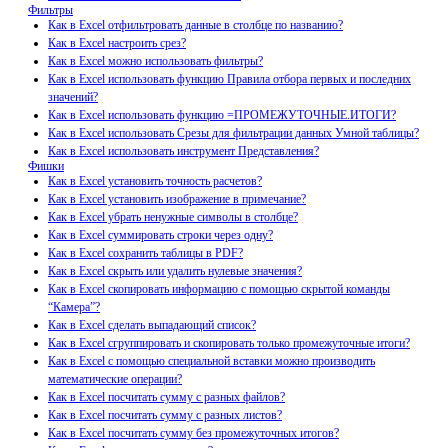
Фильтры
Как в Excel отфильтровать данные в столбце по названию?
Как в Excel настроить срез?
Как в Excel можно использовать фильтры?
Как в Excel использовать функцию Правила отбора первых и последних
значений?
Как в Excel использовать функцию =ПРОМЕЖУТОЧНЫЕ.ИТОГИ?
Как в Excel использовать Срезы для фильтрации данных Умной таблицы?
Как в Excel использовать инструмент Представления?
Фишки
Как в Excel установить точность расчетов?
Как в Excel установить изображение в примечание?
Как в Excel убрать ненужные символы в столбце?
Как в Excel суммировать строки через одну?
Как в Excel сохранить таблицы в PDF?
Как в Excel скрыть или удалить нулевые значения?
Как в Excel скопировать информацию с помощью скрытой команды
“Камера”?
Как в Excel сделать выпадающий список?
Как в Excel сгруппировать и скопировать только промежуточные итоги?
Как в Excel с помощью специальной вставки можно производить
математические операции?
Как в Excel посчитать сумму с разных файлов?
Как в Excel посчитать сумму с разных листов?
Как в Excel посчитать сумму без промежуточных итогов?