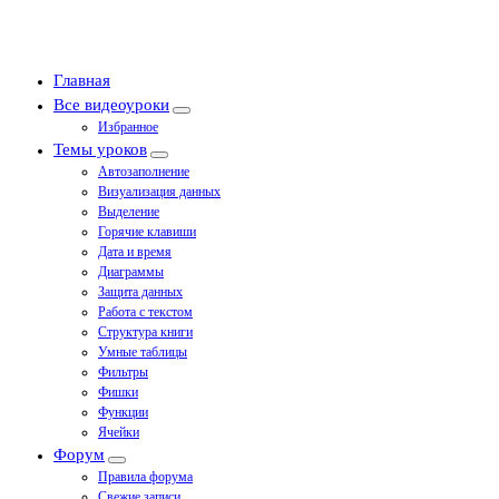
Главная
Все видеоуроки
Избранное
Темы уроков
Автозаполнение
Визуализация данных
Выделение
Горячие клавиши
Дата и время
Диаграммы
Защита данных
Работа с текстом
Структура книги
Умные таблицы
Фильтры
Фишки
Функции
Ячейки
Форум
Правила форума
Свежие записи