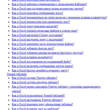
Как в Excel работать одновременно с несколькими файлами?
Как в Excel при создании книги задать количество листов?
Как в Excel поменять отображение листа?
Как в Excel перемещаться по ленте вкладок с помощью клавиш клавиатуры?
Как в Excel переместить или скопировать лист?
Как в Excel отрегулировать масштаб?
Как в Excel открыть несколько файлов в одном окне?
Как в Excel настроить Строку состояния?
Как в Excel настроить ленту с вкладками?
Как в Excel закрепить часто используемые файлы?
Как в Excel добавить фон на лист?
Как в Excel добавить кнопки на панель быстрого доступа?
Как в Excel вставить колонтитул?
Как в Excel восстановить не сохраненный файл?
Как в Excel включить отображение листов книги?
Как в Excel быстро перейти к нужному листу?
Умные таблицы
Как в Excel создать Умную таблицу?
Как в Excel создать сводную таблицу?
Как в Excel проще заполнять Умную таблицу с помощью выпадающего
списка?
Как в Excel пользоваться Умной таблицей?
Как в Excel настраивать Умную таблицу?
Как в Excel изменить тему оформления таблицы?
Как в Excel вставить лист из шаблона?