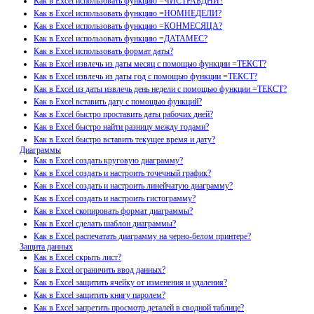
Как в Excel использовать функцию =ЧИСТРАБДНИ?
Как в Excel использовать функцию =НОМНЕДЕЛИ?
Как в Excel использовать функцию =КОНМЕСЯЦА?
Как в Excel использовать функцию =ДАТАМЕС?
Как в Excel использовать формат даты?
Как в Excel извлечь из даты месяц с помощью функции =ТЕКСТ?
Как в Excel извлечь из даты год с помощью функции =ТЕКСТ?
Как в Excel из даты извлечь день недели с помощью функции =ТЕКСТ?
Как в Excel вставить дату с помощью функций?
Как в Excel быстро проставить даты рабочих дней?
Как в Excel быстро найти разницу между годами?
Как в Excel быстро вставить текущее время и дату?
Диаграммы
Как в Excel создать круговую диаграмму?
Как в Excel создать и настроить точечный график?
Как в Excel создать и настроить линейчатую диаграмму?
Как в Excel создать и настроить гистограмму?
Как в Excel скопировать формат диаграммы?
Как в Excel сделать шаблон диаграммы?
Как в Excel распечатать диаграмму на черно-белом принтере?
Защита данных
Как в Excel скрыть лист?
Как в Excel ограничить ввод данных?
Как в Excel защитить ячейку от изменения и удаления?
Как в Excel защитить книгу паролем?
Как в Excel запретить просмотр деталей в сводной таблице?