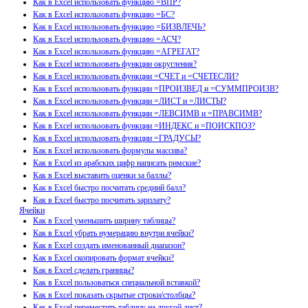
Как в Excel использовать функцию =ВПР?
Как в Excel использовать функцию =БС?
Как в Excel использовать функцию =БИЗВЛЕЧЬ?
Как в Excel использовать функцию =АСЧ?
Как в Excel использовать функцию =АГРЕГАТ?
Как в Excel использовать функции округления?
Как в Excel использовать функции =СЧЕТ и =СЧЕТЕСЛИ?
Как в Excel использовать функции =ПРОИЗВЕД и =СУММПРОИЗВ?
Как в Excel использовать функции =ЛИСТ и =ЛИСТЫ?
Как в Excel использовать функции =ЛЕВСИМВ и =ПРАВСИМВ?
Как в Excel использовать функции =ИНДЕКС и =ПОИСКПОЗ?
Как в Excel использовать функции =ГРАДУСЫ?
Как в Excel использовать формулы массива?
Как в Excel из арабских цифр написать римские?
Как в Excel выставить оценки за баллы?
Как в Excel быстро посчитать средний балл?
Как в Excel быстро посчитать зарплату?
Ячейки
Как в Excel уменьшить ширину таблицы?
Как в Excel убрать нумерацию внутри ячейки?
Как в Excel создать именованный диапазон?
Как в Excel скопировать формат ячейки?
Как в Excel сделать границы?
Как в Excel пользоваться специальной вставкой?
Как в Excel показать скрытые строки/столбцы?
Как в Excel переместить таблицу на другой лист?