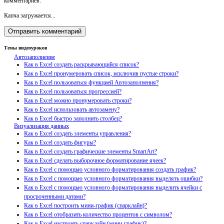
комментариев.
Капча загружается...
Темы видеоуроков
Автозаполнение
Как в Excel создать раскрывающийся список?
Как в Excel пронумеровать список, исключив пустые строки?
Как в Excel пользоваться функцией Автозаполнения?
Как в Excel пользоваться прогрессией?
Как в Excel можно пронумеровать строки?
Как в Excel использовать автозамену?
Как в Excel быстро заполнить столбец?
Визуализация данных
Как в Excel создать элементы управления?
Как в Excel создать фигуры?
Как в Excel создать графические элементы SmartArt?
Как в Excel сделать выборочное форматирование ячеек?
Как в Excel с помощью условного форматирования создать график?
Как в Excel с помощью условного форматирования выделять ошибки?
Как в Excel с помощью условного форматирования выделить ячейки с
просроченными датами?
Как в Excel построить мини-график (спарклайн)?
Как в Excel отобразить количество процентов с символом?
Как в Excel настроить спарклайн (мини-график)?